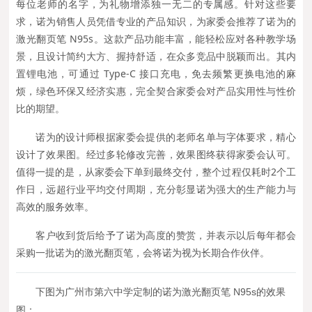
每位老师的名字，为礼物增添独一无二的专属感。针对这些要
求，诺为销售人员凭借专业的产品知识，为家委会推荐了诺为的
激光翻页笔 N95s。这款产品功能丰富，能轻松应对各种教学场
景，且设计简约大方、握持舒适，在众多竞品中脱颖而出。其内
置锂电池，可通过 Type-C 接口充电，免去频繁更换电池的麻
烦，绿色环保又经济实惠，完全契合家委会对产品实用性与性价
比的期望。
诺为的设计师根据家委会提供的老师名单与字体要求，精心
设计了效果图。经过多轮修改完善，效果图终获得家委会认可。
值得一提的是，从家委会下单到最终交付，整个过程仅耗时2个工
作日，远超行业平均交付周期，充分彰显诺为强大的生产能力与
高效的服务效率。
客户收到货后给予了诺为高度的赞赏，并表示以后每年都会
采购一批诺为的激光翻页笔，会将诺为视为长期合作伙伴。
下
图
为广州市第六中学定制的诺为激光翻页笔 N95s的效果
图：