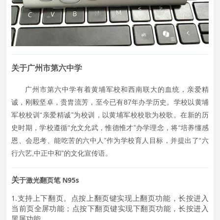
关
于广州市第六中学
广州市第六中学有着黄埔军校和西南联大的血统，亲爱精
诚，刚毅坚卓，贵胄流芳，至今已有87年办学历史。学校以黄埔
军校校训“亲爱精诚”为校训，以黄埔军校校歌为校歌。在新的历
史
时期，学校遵循“允文允武，惟德惟才”办学理念，将“培养懂感
恩、会思考、能吃苦的六中人”作为学校育人目标，并提出了“六
行六艺,中正中和”的文化宣传语。
于
激光翻页笔 N95s
关
支持上下翻页。点按上翻页键实现上翻页功能，长按进入
1.
当前页全屏功能；点按下翻页键实现下翻页功能，长按进入
黑屏功能。