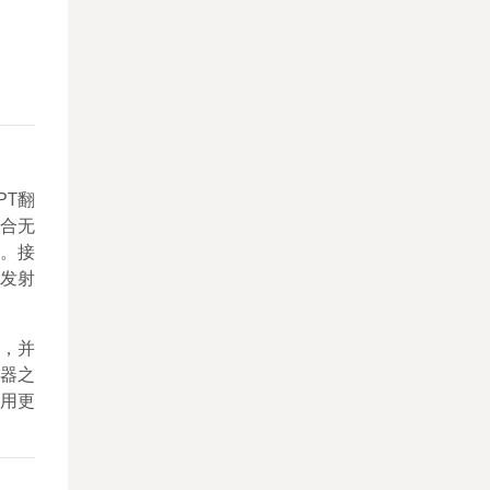
PT翻
结合无
器。接
按发射
，并
器之
用更