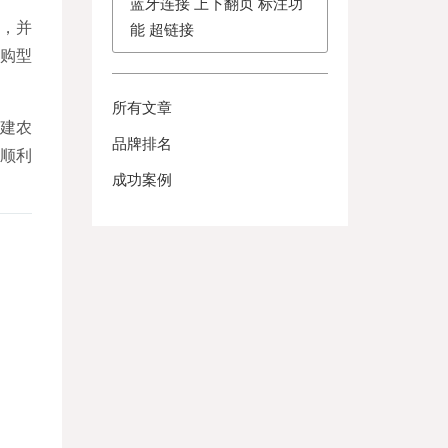
蓝牙连接 上下翻页 标注功
号，并
能 超链接
采购型
所有文章
建农
品牌排名
顺利
成功案例