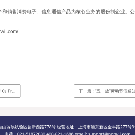
产和销售消费电子、信息通信产品为核心业务的股份制企业。公
ii.com/
红光 双头
下一篇
:
“五一放”劳动节假通
自由贸易试验区创新西路778号 经营地址：上海市浦东新区金丰路277号3号楼
电话：021-51872080 400-821-1686 email: support@norwii.com