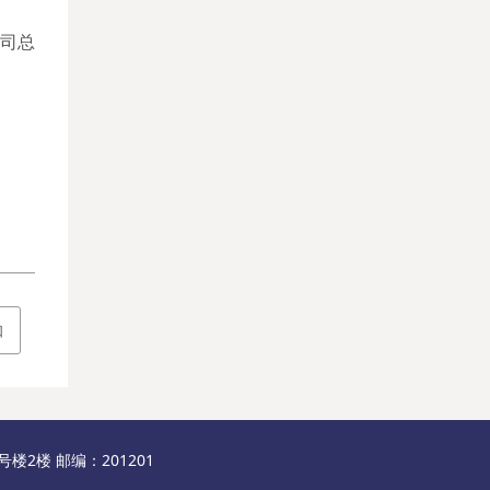
司总
知
2楼 邮编：201201