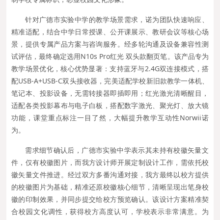
针对广德市实验中学的教学场景需求，诺为团队快速响应、
精准适配，结合中学日常授课、公开课展示、教研会议等核心场
景，提供专属产品方案与咨询服务。经多轮沟通及设备兼容性测
试评估，最终确定选用N10s Pro红光 双头款翻页笔。该产品专为
教学场景优化，核心优势显著：支持蓝牙与2.4G双连接模式，搭
配USB-A+USB-C双头接收器，完美适配学校新旧款教学一体机、
笔记本、投影设备，无需转接器即插即用；红光激光清晰醒目，
适配各类投影幕布与电子白板，搭配数字激光、聚光灯、放大镜
功能，课堂重点标注一目了然，大幅提升教学互动性Norwii诺
为。
需求细节确认后，广德市实验中学表示其未持有校徽矢量文
件，仅有校徽图片，而我方设计师开展定制设计工作，需依托校
徽矢量文件推进。经过双方多番沟通对接，我方最终以校方提供
的校徽图片为基础，精准还原校徽核心细节，清晰呈现出笔身校
徽的印制效果，并同步提交给校方预览确认。该设计方案精准契
合校园文化调性，获得校方高度认可，学校表示非常满意。为