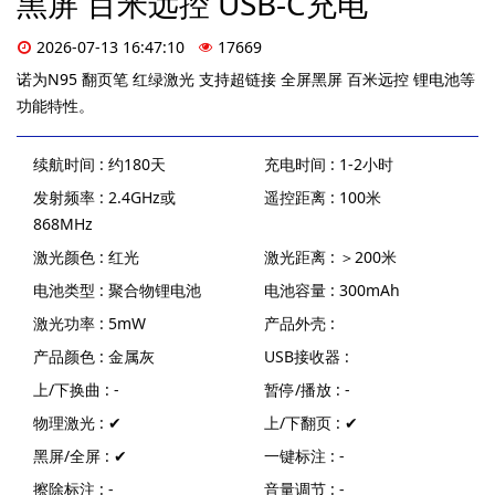
黑屏 百米远控 USB-C充电
2026-07-13 16:47:10
17669
诺为N95 翻页笔 红绿激光 支持超链接 全屏黑屏 百米远控 锂电池等
功能特性。
续航时间 : 约180天
充电时间 : 1-2小时
发射频率 : 2.4GHz或
遥控距离 : 100米
868MHz
激光颜色 : 红光
激光距离 : ＞200米
电池类型 : 聚合物锂电池
电池容量 : 300mAh
激光功率 : 5mW
产品外壳 :
产品颜色 : 金属灰
USB接收器 :
上/下换曲 : -
暂停/播放 : -
物理激光 : ✔
上/下翻页 : ✔
黑屏/全屏 : ✔
一键标注 : -
擦除标注 : -
音量调节 : -