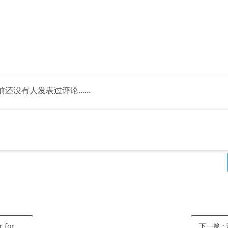
前还没有人发表过评论......
apk文件）
下一篇
: