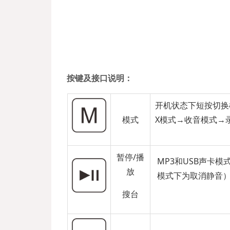
按键及接口说明：
开机状态下短按切换
模式
X模式→收音模式→
暂停/播
MP3和USB声卡
放
模式下为取消静音
搜台