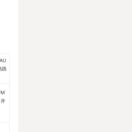
AU
动跳
FM
音并