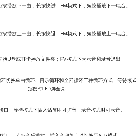
，短按播放下一曲，长按快进；FM模式下，短按播放下一电台。
，短按播放上一曲，长按快退；FM模式下，短按播放上一电台。
切换U盘或TF卡播放文件夹；FM模式下为录音和录音退出。
循环切换单曲循环、目录循环和全部循环三种循环方式；等待模
短按时LED屏全亮。
话筒接口，等待模式下插入话筒即可扩音，录音模式时可录音。
音频接口，支持音乐播放，插入音频线自动切换至AUX模式。