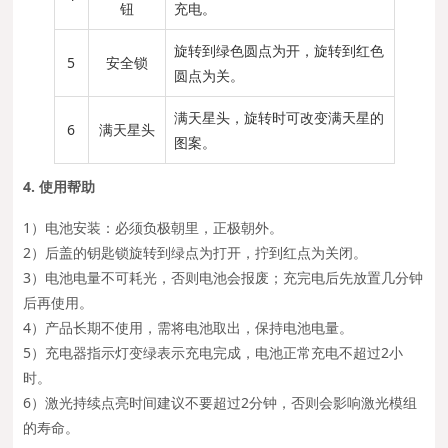
钮
充电。
旋转到绿色圆点为开，旋转到红色
5
安全锁
圆点为关。
满天星头，旋转时可改变满天星的
6
满天星头
图案。
4. 使用帮助
1）电池安装：必须负极朝里，正极朝外。
2）后盖的钥匙锁旋转到绿点为打开，拧到红点为关闭。
3）电池电量不可耗光，否则电池会报废；充完电后先放置几分钟
后再使用。
4）产品长期不使用，需将电池取出，保持电池电量。
5）充电器指示灯变绿表示充电完成，电池正常充电不超过2小
时。
6）激光持续点亮时间建议不要超过2分钟，否则会影响激光模组
的寿命。