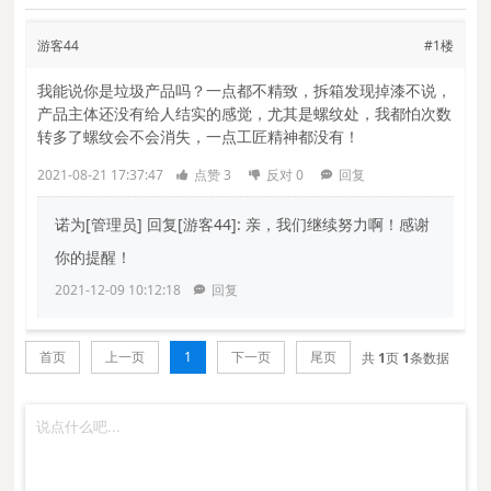
游客44
#1楼
我能说你是垃圾产品吗？一点都不精致，拆箱发现掉漆不说，
产品主体还没有给人结实的感觉，尤其是螺纹处，我都怕次数
转多了螺纹会不会消失，一点工匠精神都没有！
2021-08-21 17:37:47
点赞
3
反对
0
回复
诺为[管理员]
回复[游客44]: 亲，我们继续努力啊！感谢
你的提醒！
2021-12-09 10:12:18
回复
首页
上一页
1
下一页
尾页
共
1
页
1
条数据