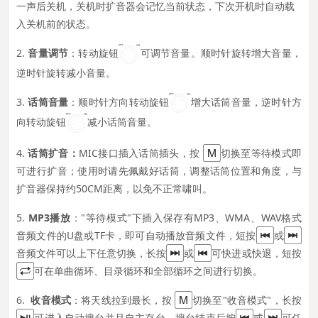
一声后关机，关机时扩音器会记忆当前状态，下次开机时自动载
入关机前的状态。
2.
音量调节
：转动旋钮
可调节音量。顺时针旋转增大音量，
逆时针旋转减小音量。
3.
话筒音量
：顺时针方向转动旋钮
增大话筒音量，逆时针方
向转动旋钮
减小话筒音量。
4.
话筒扩音：
MIC
接口插入话筒插头，按
切换至等待模式即
可进行扩音；使用时请先佩戴好话筒，调整话筒位置和角度，与
扩音器保持约50CM距离，以免不正常啸叫。
5.
MP3播放
："等待模式"下插入保存有MP3、WMA、WAV格式
音频文件的U盘或TF卡，即可自动播放音频文件，短按
或
音频文件可以上下任意切换，长按
或
可快进或快退，短按
可在单曲循环、目录循环和全部循环之间进行切换。
6.
收音模式
：将天线拉到最长，按
切换至"收音模式"，长按
可进入自动搜台并且自主存台，搜台结束后按
或
可任