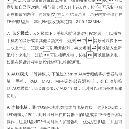
意切换自己喜欢的广播节目；插入TF卡或U盘，按
可录制电台
正在播放的内容，再次短按
5.可结束录音，录好的文件储存在
TF卡或U盘里；本机FM接收频率范围：87.5-108MHz。
7.
蓝牙模式
：蓝牙模式下，手机和扩音器进行配对后，可以播放
手机内的音乐或者其他音频文件，短按
或
音乐可以换下一
曲或上一曲，短按
可以断开配对，再次短按
可以进入重新
配对；来电时，短按
可以接听来电，长按
可以拒接来电，
如果在通话过程中短按此键可以挂断通话。
8.
AUX模式
："等待模式"下通过3.5mm AUX音频线将扩音器与电
脑、手机、PAD、MP3、MP4等外部音源相连，会自动切换
到"AUX模式"，LED屏会显示"AUX"字母，此时可以作为外放音箱
使用。
9.
连接电脑
：通过USB-C充电数据线与电脑连接，进入PC模式，
LED屏显示"PC"，此时可对插在扩音器上的U盘或者TF卡进行读写
操作，注意U盘和TF卡同时插入扩音器时，优先识别U盘，并且可
以作为电脑音箱进行音乐播放。