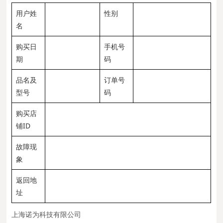
用户姓
性别
名
购买日
手机号
期
码
品名及
订单号
型号
码
购买店
铺ID
故障现
象
返回地
址
上海诺为科技有限公司