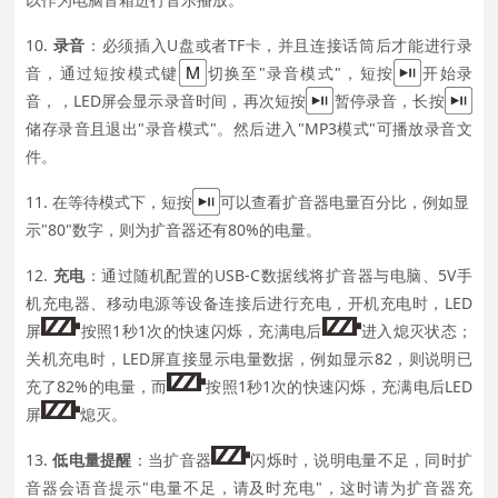
10.
录音
：必须插入U盘或者TF卡，并且连接话筒后才能进行录
音，通过短按模式键
切换至"录音模式"，短按
开始录
音，，LED屏会显示录音时间，再次短按
暂停录音，长按
储存录音且退出"录音模式"。然后进入"MP3模式"可播放录音文
件。
11.
在等待模式下，短按
可以查看扩音器电量百分比，例如显
示"80"数字，则为扩音器还有80%的电量。
12.
充电
：通过随机配置的USB-C数据线将扩音器与电脑、5V手
机充电器、移动电源等设备连接后进行充电，开机充电时，LED
屏
按照1秒1次的快速闪烁，充满电后
进入熄灭状态；
关机充电时，LED屏直接显示电量数据，例如显示82，则说明已
充了82%的电量，而
按照1秒1次的快速闪烁，充满电后LED
屏
熄灭。
13
.
低电量提醒
：
当扩音器
闪烁时，说明电量不足，同时扩
音器会语音提示"电量不足，请及时充电"，这时请为扩音器充