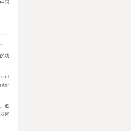
“中国
验。
的功
int
ter
。
。低
器尾