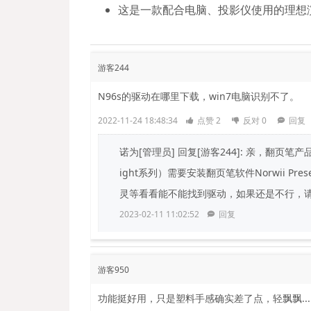
这是一款配合电脑、投影仪使用的理想
游客244
N96s的驱动在哪里下载，win7电脑识别不了。
2022-11-24 18:48:34
点赞
2
反对
0
回复
诺为[管理员]
回复[游客244]: 亲，翻页笔产
ight系列）需要安装翻页笔软件Norwii 
灵等看看能不能找到驱动，如果还是不行，请重
2023-02-11 11:02:52
回复
游客950
功能挺好用，只是塑料手感确实差了点，轻飘飘...