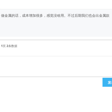
的认可！做金属的话，成本增加很多，感觉没啥用。不过后期我们也会出金属款
共
1
页
2
条数据
发