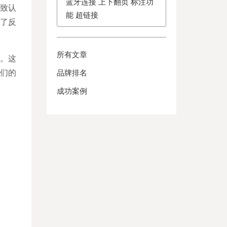
蓝牙连接 上下翻页 标注功
致认
能 超链接
了反
所有文章
。这
们的
品牌排名
成功案例