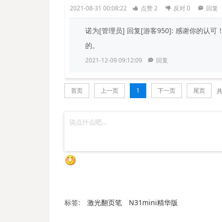
2021-08-31 00:08:22
点赞
2
反对
0
回复
诺为[管理员]
回复[游客950]: 感谢你
的。
2021-12-09 09:12:09
回复
首页
上一页
1
下一页
尾页
标签:
激光翻页笔
N31mini精华版