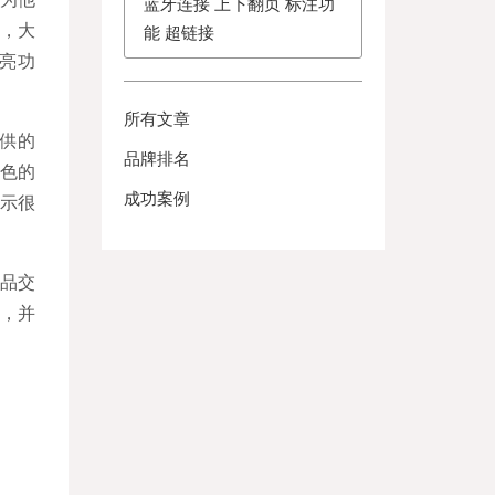
蓝牙连接 上下翻页 标注功
壳，大
能 超链接
常亮功
所有文章
提供的
品牌排名
银色的
成功案例
示很
品交
，并