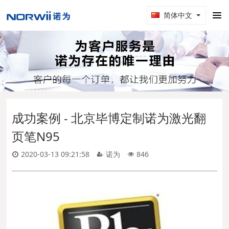
简体中文
成功案例 - ​北京毕博定制诺为激光翻
页笔N95
2020-03-13 09:21:58
诺为
846