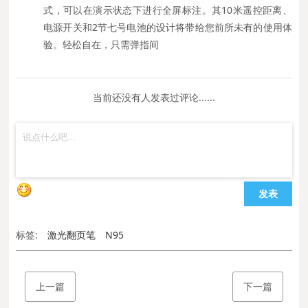
式，可以在演示状态下进行全屏标注。其10米遥控距离、
电源开关和2节七号电池的设计将带给您前所未有的使用体
验。轻松自在，只需弹指间
当前还没有人发表过评论......
发表
标签:
激光翻页笔
N95
上一篇
下一篇