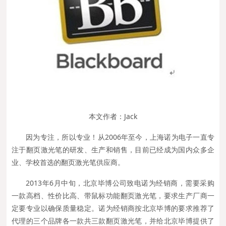
本文作者：Jack
因为专注，所以专业！从2006年至今，上海诺为电子一直专
注于翻页激光笔的研发、生产和销售，目前已经成为国内众多企
业、学校首选的翻页激光笔供应商。
2013年6月中旬，北京毕博公司致电诺为经销商，需要采购
一款高档、性价比高、带鼠标功能翻页激光笔，要求生产厂商一
定要专业以确保质量稳定。诺为经销商按北京毕博的要求推荐了
代理的三个品牌各一款共三款翻页激光笔，并给北京毕博提供了