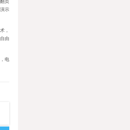
翻页
线演示
技术，
自由
上，电