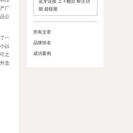
蓝牙连接 上下翻页 标注功
产厂
能 超链接
品公
所有文章
了一
品牌排名
大小以
成功案例
可之
外盒