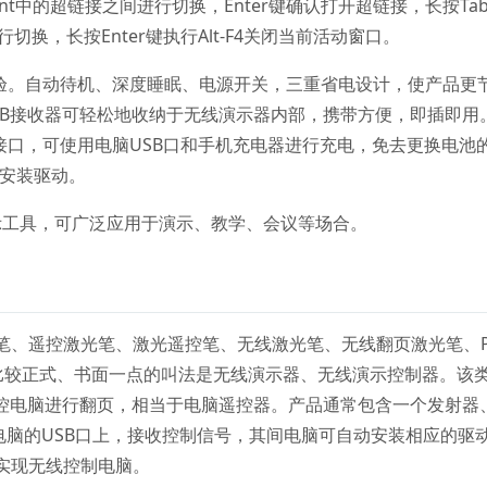
oint中的超链接之间进行切换，Enter键确认打开超链接，长按Ta
行切换，长按Enter键执行Alt-F4关闭当前活动窗口。
体验。自动待机、深度睡眠、电源开关，三重省电设计，使产品更
SB接收器可轻松地收纳于无线演示器内部，携带方便，即插即用
USB接口，可使用电脑USB口和手机充电器进行充电，免去更换电池
需安装驱动。
工具，可广泛应用于演示、教学、会议等场合。
笔、遥控激光笔、激光遥控笔、无线激光笔、无线翻页激光笔、P
，比较正式、书面一点的叫法是无线演示器、无线演示控制器。该
遥控电脑进行翻页，相当于电脑遥控器。产品通常包含一个发射器
电脑的USB口上，接收控制信号，其间电脑可自动安装相应的驱
实现无线控制电脑。