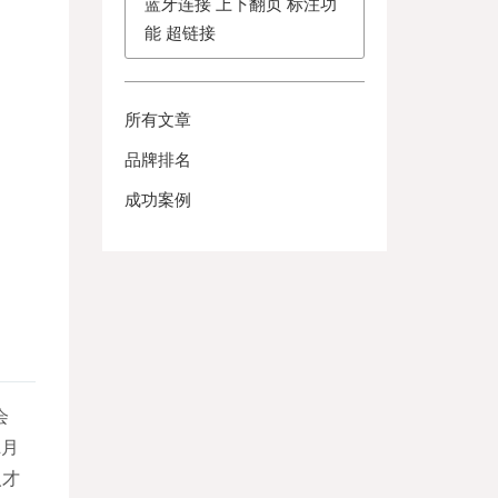
蓝牙连接 上下翻页 标注功
能 超链接
所有文章
品牌排名
成功案例
会
2月
人才