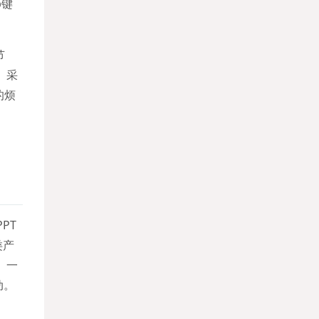
b键
节
。采
的烦
PT
类产
、一
动。