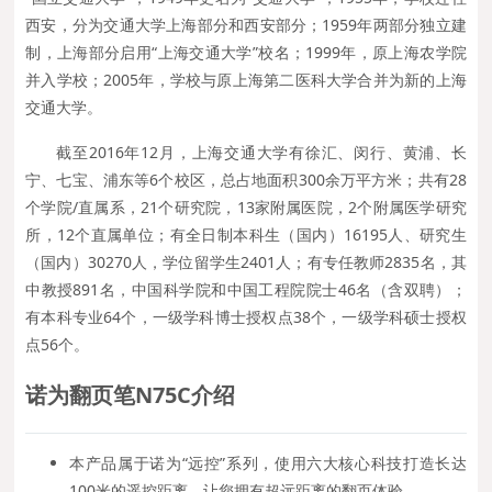
西安，分为交通大学上海部分和西安部分；1959年两部分独立建
制，上海部分启用“上海交通大学”校名；1999年，原上海农学院
并入学校；2005年，学校与原上海第二医科大学合并为新的上海
交通大学。
截至2016年12月，上海交通大学有徐汇、闵行、黄浦、长
宁、七宝、浦东等6个校区，总占地面积300余万平方米；共有28
个学院/直属系，21个研究院，13家附属医院，2个附属医学研究
所，12个直属单位；有全日制本科生（国内）16195人、研究生
（国内）30270人，学位留学生2401人；有专任教师2835名，其
中教授891名，中国科学院和中国工程院院士46名（含双聘）；
有本科专业64个，一级学科博士授权点38个，一级学科硕士授权
点56个。
诺为
翻页笔N75C
介绍
本产品属于诺为“远控”系列，使用六大核心科技打造长达
100米的遥控距离，让您拥有超远距离的翻页体验。