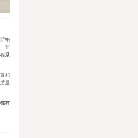
斯帕
东、非
程系
装置和
质量
都有