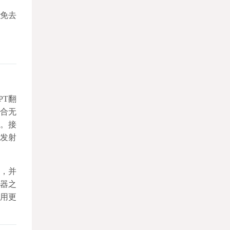
，免去
PT翻
结合无
器。接
按发射
，并
器之
用更