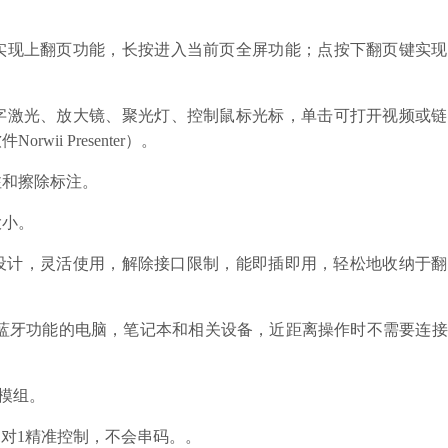
实现上翻页功能，长按进入当前页全屏功能；点按下翻页键实现
数字激光、放大镜、聚光灯、控制鼠标光标，单击可打开视频或
i Presenter）。
注和擦除标注。
大小。
口一体式设计，灵活使用，解除接口限制，能即插即用，轻松地收纳于
具有蓝牙功能的电脑，笔记本和相关设备，近距离操作时不需要连
光模组。
，确保1对1精准控制，不会串码。。