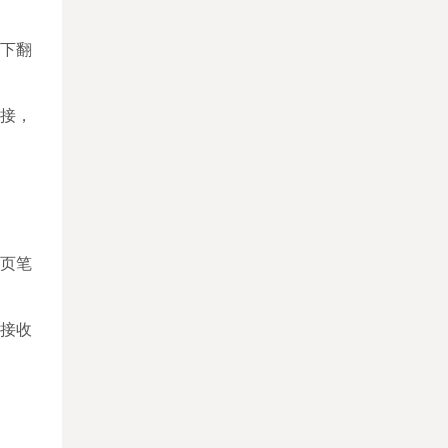
下翻
链接，
翻页笔
接接收