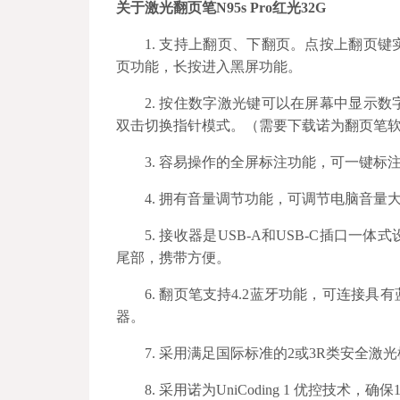
关于激光翻页笔N95s Pro红光32G
1.
支持上翻页、下翻页。点按上翻页键
页功能，长按进入黑屏功能。
2. 按住数字激光键可以在屏幕中显示
双击切换指针模式。（需要下载诺为翻页笔软件Norwi
3. 容易操作的全屏标注功能，可一键标
4. 拥有音量调节功能，可调节电脑音量
5. 接收器是USB-A和USB-C插
尾部，携带方便。
6. 翻页笔支持4.2蓝牙功能，可连接
器。
7. 采用满足国际标准的2或3R类安全激
8. 采用诺为UniCoding 1 优控技术