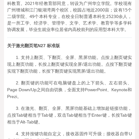
科教育。2021年经教育部同意，转设为广州华立学院。学校现有
广州增城和江门银湖湾两个校区，校园占地近2000亩；设有15个
二级学院、49个本科专业，在校全日制普通本科生25230余人，
是一所工学、经济学、管理学、文学、艺术学、教育学等多学科
协调发展，毕业生就业率位居省内高校前列的应用型本科大学。
关于激光
翻页笔N27 标准版
1. 支持上翻页、下翻页、全屏、黑屏功能。点按上翻页键实
现上翻页功能，长按上翻页键实现全屏/退出功能。点按下翻页键
实现下翻页功能，长按下翻页键实现黑屏/退出功能。
2. 翻页键的功能可在电脑键盘上的上下箭头、左右箭头、
Page Down/Up之间自由切换，全面支持PowerPoint、Keynote和
Prezi。
3. 在激光、翻页、全屏、黑屏功能基础上增加超链接功能，
点按Tab键相当于Tab键，双击Tab键相当于Enter键，长按Tab键
相当于Alt-Tab键。
4. 支持按键功能自定义，接收器固件可升级；接收器自带U