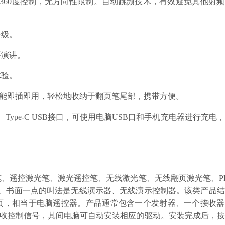
，可360度控制，无方向性限制。自动跳频技术，有效避免其他射
升级。
要演讲。
体验。
料，能即插即用，轻松地收纳于翻页笔尾部，携带方便。
池、Type-C USB接口，可使用电脑USB口和手机充电器进行充电
、遥控激光笔、激光遥控笔、无线激光笔、无线翻页激光笔、P
正式、书面一点的叫法是无线演示器、无线演示控制器。该类产品
翻页，相当于电脑遥控器。产品通常包含一个发射器、一个接收
接收控制信号，其间电脑可自动安装相应的驱动。安装完成后，