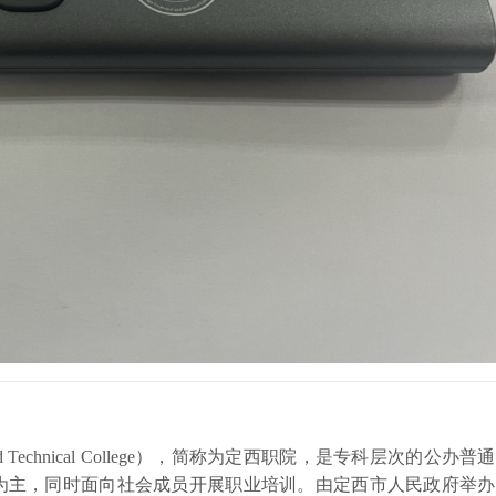
 and Technical College），简称为定西职院，是专科层次的公办普
为主，同时面向社会成员开展职业培训。由定西市人民政府举办