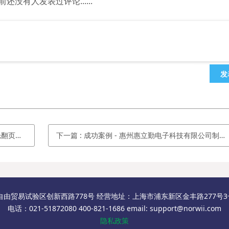
前还没有人发表过评论......
发
光 32G
下一篇
:
成功案例 - 惠州惠立勤电子科技有限公司制诺为激光笔R705
自由贸易试验区创新西路778号 经营地址：上海市浦东新区金丰路277号3号楼
电话：021-51872080 400-821-1686 email: support@norwii.com
隐私政策