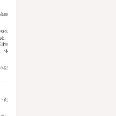
高职
90余
4处。
实训室
、体
0%以
现下翻