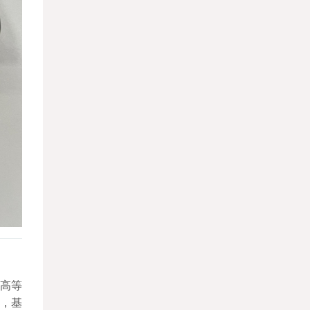
通高等
，基