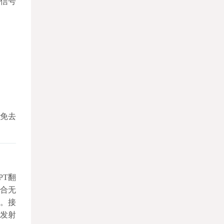
频信号
，免去
PT翻
结合无
器。接
按发射