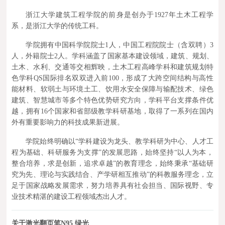
浙江大学建筑工程学院的前身是创办于1927年土木工程学
系，是浙江大学的传统工科。
学院拥有中国科学院院士1人，中国工程院院士（含双聘）3
人，外籍院士2人。学科涵盖了国家基本建设领域，建筑、规划、
土木、水利、交通等交相辉映，土木工程高峰学科和建筑规划特
色学科QS国际排名双双进入前100，形成了大跨空间结构与高性
能材料、软弱土与环境土工、饮用水安全保障与输配技术、绿色
建筑、智慧城市等多个特色优势研究方向，学科平台支撑条件优
越，拥有16个国家和省部级教学科研基地，取得了一系列在国内
外有重要影响力的科技成果新进展。
学院始终明确以“学科建设为龙头、教学科研为中心、人才工
程为基础、科研服务为支撑”的发展思路，始终坚持“以人为本，
整合培养，求是创新，追求卓越”的教育理念，始终秉承“基础研
究为先、理论与实践结合、产学研相互推动”的科教服务理念，立
足于国家战略发展需求，努力培养具有社会担当、国际视野、专
业技术精湛的建设工程领域杰出人才。
关
于激光翻页笔N95 绿光