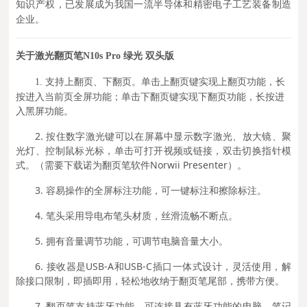
知识产权，已发展成为我国一流半导体和精密电子工艺装备制造
企业。
关于激光翻页笔N10s Pro 绿光 双头版
支持上翻页、下翻页。单击上翻页键实现上翻页功能，长
1.
按进入当前页全屏功能；单击下翻页键实现下翻页功能，长按进
入黑屏功能。
2. 按住数字激光键可以在屏幕中显示数字激光、放大镜、聚
光灯、控制鼠标光标，单击可打开视频或链接，双击切换指针模
式。（需要下载诺为翻页笔软件Norwii Presenter）。
3. 容易操作的全屏标注功能，可一键标注和擦除标注。
4. 笔头采用导电布笔头材质，丝滑流畅不断点。
5. 拥有音量调节功能，可调节电脑音量大小。
6. 接收器是USB-A和USB-C插口一体式设计，灵活使用，解
除接口限制，即插即用，轻松地收纳于翻页笔尾部，携带方便。
7. 翻页笔支持蓝牙功能，可连接具有蓝牙功能的电脑，笔记