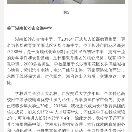
图5
关于
湖南长沙市金海中学
湖南长沙市金海中学，于2016年正式加入长郡教育集团，更
名为长郡教育集团雨花区湘郡金海中学。位于长沙市雨花区新兴
路288号，是一所现代化寄宿制示范性民办初级中学，拥有一流
的办学条件和设备设施，是长郡教育集团的核心成员，现有40个
教学班，2000多名师生。学校坐落于长沙市雨花区长株潭融城核
心地带，紧邻汽车南站，南北干线韶山路、万家丽路依傍而过，
东西干线环保大道、时代阳光、湘府路出入前后，交通发达、便
捷。
学校以向长沙四大名校、西安交通大学少年班、全国特色高
校附中等学校输送优秀生源为己任，办学质量在省市领先。办学
已培养少年大学生30名。2016年，我校正式成为长郡教育集团的
核心成员，加入长郡“2+4”人才培养计划，即优秀学子在我校就读
2年，可直接进入长郡本部学习4年。除此之外，我校学子还可直
升金海集团高中部。学校实行寄宿制管理，推行优质的真情服务
和小班化教学，开展丰富多彩的社团活动，全力打造学生快乐生