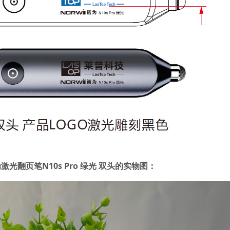
翻页笔N10s Pro 绿光 双头
的
实物图：