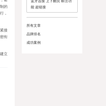
蓝牙连接 上下翻页 标注功
定制的
能 超链接
可行，
所有文章
紧接
品牌排名
密衔
成功案例
建立