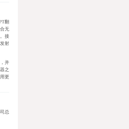
PT翻
结合无
器。接
按发射
，并
器之
用更
司总