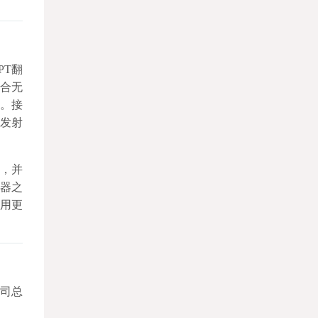
PT翻
结合无
器。接
按发射
，并
器之
用更
司总