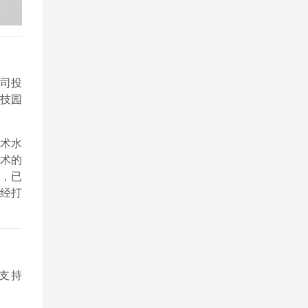
司投
科技园
术水
术的
，已
经打
面支持