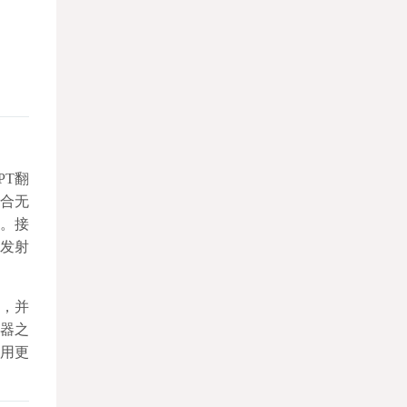
PT翻
结合无
器。接
按发射
，并
器之
用更