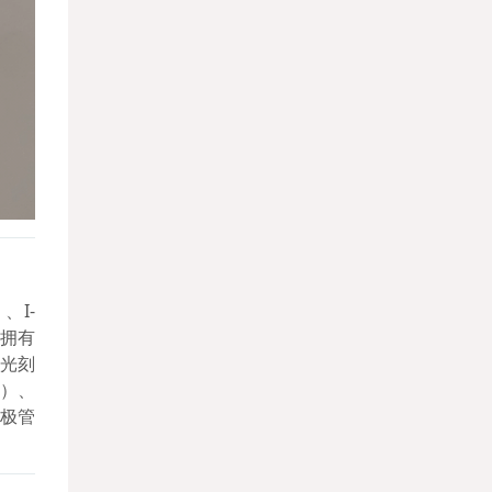
、I-
的拥有
性光刻
年）、
二极管