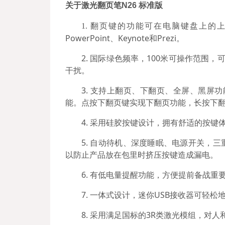
关于激光翻页笔N26 标准版
翻页键的功能可在电脑键盘上的上下
1.
PowerPoint、Keynote和Prezi。
2. 国际绿色频率，100米可操作范围
干扰。
3. 支持上翻页、下翻页、全屏、黑屏
能。点按下翻页键实现下翻页功能，长按下翻
4. 采用硅胶按键设计，拥有舒适的按键
5. 自动待机、深度睡眠、电源开关，
以防止产品放在包里时挤压按键造成漏电。
6. 有低电量提醒功能，方便提前备战重
7. 一体式设计，迷你USB接收器可轻
8. 采用满足国标的3R类激光模组，对