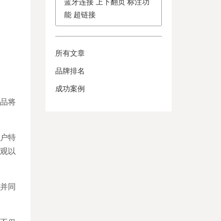
蓝牙连接 上下翻页 标注功
能 超链接
所有文章
品牌排名
成功案例
产品将
户特
外观以
，并同