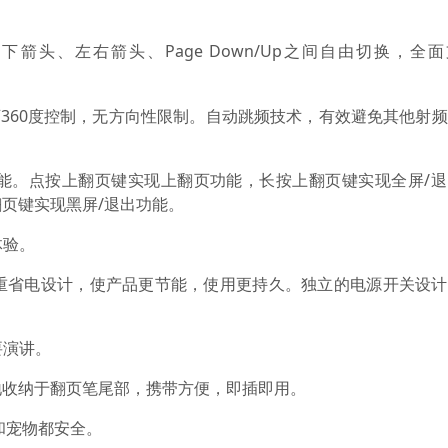
箭头、左右箭头、Page Down/Up之间自由切换，全
，可360度控制，无方向性限制。自动跳频技术，有效避免其他射
功能。点按上翻页键实现上翻页功能，长按上翻页键实现全屏/
页键实现黑屏/退出功能。
体验。
三重省电设计，使产品更节能，使用更持久。独立的电源开关设
要演讲。
松地收纳于翻页笔尾部，携带方便，即插即用。
人和宠物都安全。