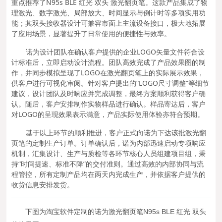
重点推荐了N95s BLE 红光 双头 激光翻页笔。这款产品集成了物
理激光、数字激光、局部放大、时间显示与倒计时等多项实用功
能；其双头接收器设计可兼容市面上主流设备接口，极大地拓展
了应用场景，显著提升了日常使用的便捷性与效率。
诺为设计团队在确认客户提供的企业LOGO矢量文件符合设
计标准后，立即启动设计流程。团队高效完成了产品效果图的制
作，并同步模拟呈现了LOGO在激光翻页笔上的实际展示效果，
供客户进行可视化审阅。针对客户提出的“LOGO尺寸调整”等细节
建议，设计团队及时响应并完成调整，最终方案顺利获得客户确
认。随后，客户安排制作实物样品进行确认。样品寄达后，客户
对LOGO的呈现效果表示满意，产品实际使用体验亦符合预期。
基于以上环节的顺利推进，客户正式向诺为下达该批激光翻
页笔的定制生产订单。订单确认后，诺为内部迅速启动专项响应
机制，汇集设计、生产与质检等各环节核心人员组建项目组，秉
持“时间提速、标准不降”的交付准则。通过高效的内部协同与流
程管控，所有定制产品均在两天内完成生产，并依据客户提供的
收货信息安排发货。
下
图
为淘宝软件定制的诺为激光翻页笔N95s BLE 红光 双头