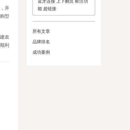
蓝牙连接 上下翻页 标注功
号，并
能 超链接
采购型
所有文章
建农
品牌排名
顺利
成功案例