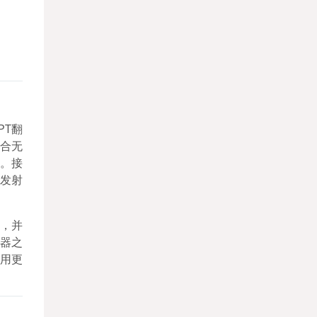
PT翻
结合无
器。接
按发射
，并
器之
用更