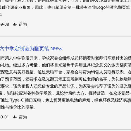
高，操作全程无卡顿，使用体验非常好，同时，他们还发现激光翻页笔上
目又能传递企业形象，因此，他们希望定制一批带有企业Logo的激光翻页笔
求。
09-08
诺为
第六中学定制诺为翻页笔 N95s
州市第六中学弥漫开来，学校家委会组织成员怀揣着对老师们辛勤付出的
的礼物。经过多方考量，他们将目光聚焦于实用且具纪念意义的激光翻页
深深敬意与美好祝福。通过天猫平台，家委会与诺为销售人员取得联系。
确了预算范围，还要求在激光翻页笔正面雕刻每位老师的名字，为礼物增
些要求，诺为销售人员凭借专业的产品知识，为家委会推荐了诺为的激光
丰富，能轻松应对各种教学场景，且设计简约大方、握持舒适，在众多竞品
通过 Type-C 接口充电，免去频繁更换电池的麻烦，绿色环保又经济实
用性与性价比的期望。
09-01
诺为