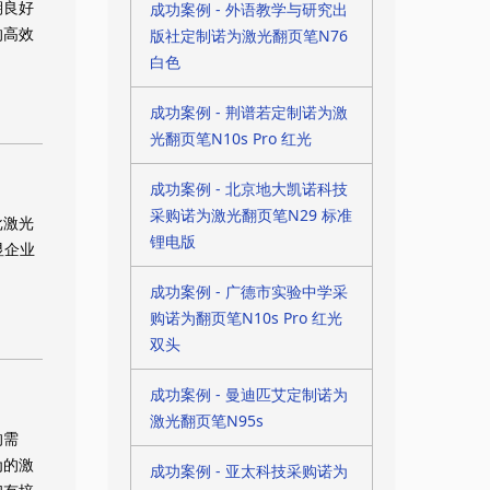
期良好
成功案例 - 外语教学与研究出
的高效
版社定制诺为激光翻页笔N76
白色
成功案例 - 荆谱若定制诺为激
光翻页笔N10s Pro 红光
成功案例 - 北京地大凯诺科技
采购诺为激光翻页笔N29 标准
批激光
锂电版
显企业
成功案例 - 广德市实验中学采
购诺为翻页笔N10s Pro 红光
双头
成功案例 - 曼迪匹艾定制诺为
激光翻页笔N95s
的需
为的激
成功案例 - 亚太科技采购诺为