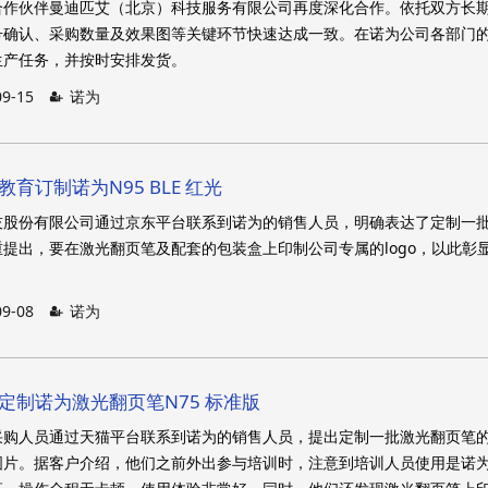
合作伙伴曼迪匹艾（北京）科技服务有限公司再度深化合作。依托双方长
号确认、采购数量及效果图等关键环节快速达成一致。在诺为公司各部门
生产任务，并按时安排发货。
09-15
诺为
教育订制诺为N95 BLE 红光
技股份有限公司通过京东平台联系到诺为的销售人员，明确表达了定制一
提出，要在激光翻页笔及配套的包装盒上印制公司专属的logo，以此彰
09-08
诺为
属定制诺为激光翻页笔N75 标准版
采购人员通过天猫平台联系到诺为的销售人员，提出定制一批激光翻页笔
图片。据客户介绍，他们之前外出参与培训时，注意到培训人员使用是诺