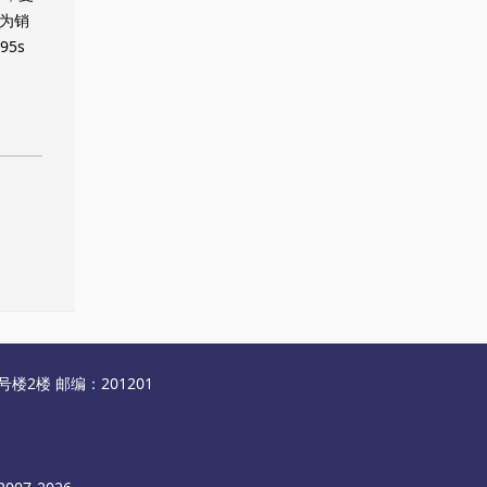
诺为销
5s
2楼 邮编：201201