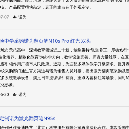
和存储功能。经过沟通，最终选定了诺为激光翻页笔N29标准 锂电版（
50支。产品配置很快敲定，真正的难点在于外观定制。
07-07
诺为
验中学采购诺为翻页笔N10s Pro 红光 双头
城市示范高中，深耕教育领域近二十载，始终秉持“弘道养正、厚德笃行”
性化培养、精致化教育”为办学方向，教学设施完善、师资力量雄厚，在区
重要引领作用广德市人民政府。近期，为适配多媒体教学升级需求、提升
学校采购部门通过官方渠道与诺为销售人员对接，提出激光翻页笔采购及
室多系统教学设备、满足日常授课课件翻页、重点内容标注等场景，同时
文化形象。
06-30
诺为
艾定制诺为激光翻页笔N95s
期合作伙伴曼迪匹艾（北京）科技服务有限公司再度深化合作。本次采购