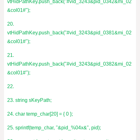
vtHidPathKey.push_back("#vid_3243&pid_0342&mi_02
&col01#");
20.
vtHidPathKey.push_back("#vid_3243&pid_0381&mi_02
&col01#");
21.
vtHidPathKey.push_back("#vid_3243&pid_0382&mi_02
&col01#");
22.
23. string sKeyPath;
24. char temp_char[20] = { 0 };
25. sprintf(temp_char, "&pid_%04x&", pid);