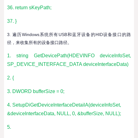
36. return sKeyPath;
37. }
3. 遍历Windows系统所有USB和蓝牙设备的HID设备接口的路
径，来收集所有的设备接口路径。
1. string GetDevicePath(HDEVINFO deviceInfoSet,
SP_DEVICE_INTERFACE_DATA deviceInterfaceData)
2. {
3. DWORD bufferSize = 0;
4. SetupDiGetDeviceInterfaceDetailA(deviceInfoSet,
&deviceInterfaceData, NULL, 0, &bufferSize, NULL);
5.