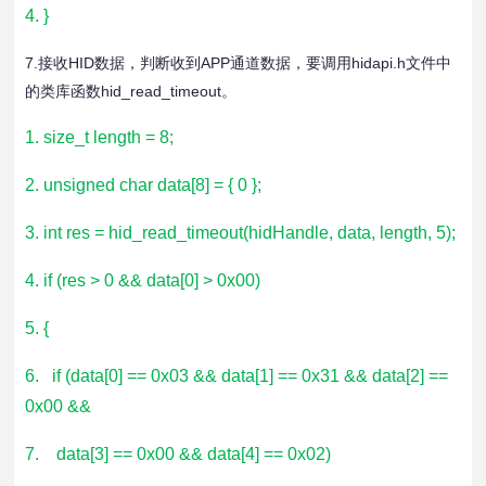
4. }
7.接收HID数据，判断收到APP通道数据，要调用hidapi.h文件中
的类库函数hid_read_timeout。
1. size_t length = 8;
2. unsigned char data[8] = { 0 };
3. int res = hid_read_timeout(hidHandle, data, length, 5);
4. if (res > 0 && data[0] > 0x00)
5. {
6. if (data[0] == 0x03 && data[1] == 0x31 && data[2] ==
0x00 &&
7. data[3] == 0x00 && data[4] == 0x02)