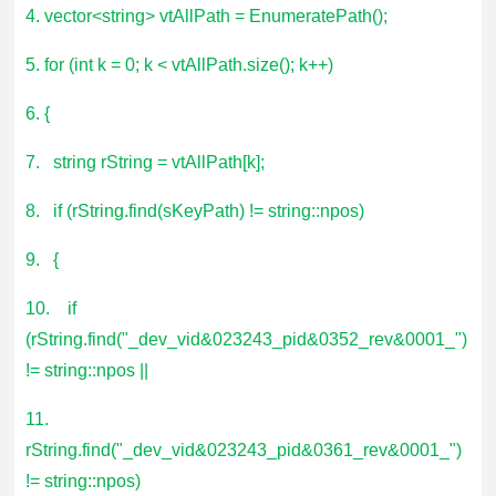
4. vector<string> vtAllPath = EnumeratePath();
5. for (int k = 0; k < vtAllPath.size(); k++)
6. {
7. string rString = vtAllPath[k];
8. if (rString.find(sKeyPath) != string::npos)
9. {
10. if
(rString.find("_dev_vid&023243_pid&0352_rev&0001_")
!= string::npos ||
11.
rString.find("_dev_vid&023243_pid&0361_rev&0001_")
!= string::npos)