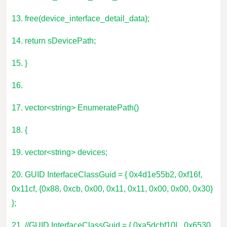
13. free(device_interface_detail_data);
14. return sDevicePath;
15. }
16.
17. vector<string> EnumeratePath()
18. {
19. vector<string> devices;
20. GUID InterfaceClassGuid = { 0x4d1e55b2, 0xf16f,
0x11cf, {0x88, 0xcb, 0x00, 0x11, 0x11, 0x00, 0x00, 0x30}
};
21. //GUID InterfaceClassGuid = { 0xa5dcbf10L, 0x6530,