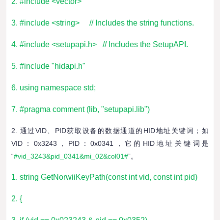
2. #include <vector>
3. #include <string> // Includes the string functions.
4. #include <setupapi.h> // Includes the SetupAPI.
5. #include "hidapi.h"
6. using namespace std;
7. #pragma comment (lib, "setupapi.lib")
2. 通过VID、PID获取设备的数据通道的HID地址关键词；如
VID：0x3243，PID：0x0341，它的HID地址关键词是
“
#vid_3243&pid_0341&mi_02&col01#
”。
1. string GetNorwiiKeyPath(const int vid, const int pid)
2. {