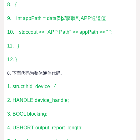
8. {
9. int appPath = data[5];//获取到APP通道值
10. std::cout << "APP Path" << appPath << " ";
11. }
12. }
8. 下面代码为整体通信代码。
1. struct hid_device_ {
2. HANDLE device_handle;
3. BOOL blocking;
4. USHORT output_report_length;