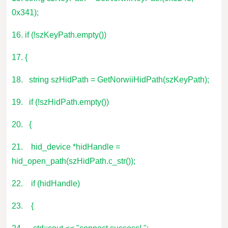
0x341);
16. if (!szKeyPath.empty())
17. {
18. string szHidPath = GetNorwiiHidPath(szKeyPath);
19. if (!szHidPath.empty())
20. {
21. hid_device *hidHandle =
hid_open_path(szHidPath.c_str());
22. if (hidHandle)
23. {