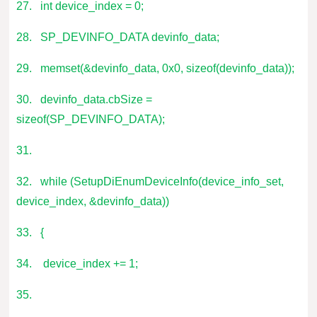
27. int device_index = 0;
28. SP_DEVINFO_DATA devinfo_data;
29. memset(&devinfo_data, 0x0, sizeof(devinfo_data));
30. devinfo_data.cbSize =
sizeof(SP_DEVINFO_DATA);
31.
32. while (SetupDiEnumDeviceInfo(device_info_set,
device_index, &devinfo_data))
33. {
34. device_index += 1;
35.