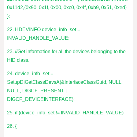
0x11d2,{0x90, 0x1f, 0x00, 0xc0, 0x4f, 0xb9, 0x51, 0xed}
};
22. HDEVINFO device_info_set =
INVALID_HANDLE_VALUE;
23. //Get information for all the devices belonging to the
HID class.
24. device_info_set =
SetupDiGetClassDevsA(&InterfaceClassGuid, NULL,
NULL, DIGCF_PRESENT |
DIGCF_DEVICEINTERFACE);
25. if (device_info_set != INVALID_HANDLE_VALUE)
26. {