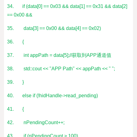
34. if (data[0] == 0x03 && data[1] == 0x31 && data[2]
== 0x00 &&
35. data[3] == 0x00 && data[4] == 0x02)
36. {
37. int appPath = data[5];//获取到APP通道值
38. std::cout << "APP Path" << appPath << " ";
39. }
40. else if (!hidHandle->read_pending)
41. {
42. nPendingCount++;
43. if (nPendingCount > 100)