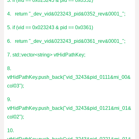
3. if (vid == 0x023243 & pid == 0x0352)
4. return "_dev_vid&023243_pid&0352_rev&0001_";
5. if (vid == 0x023243 & pid == 0x0361)
6. return "_dev_vid&023243_pid&0361_rev&0001_";
7. std::vector<string> vtHidPathKey;
8.
vtHidPathKey.push_back("vid_3243&pid_0111&mi_00&
col03");
9.
vtHidPathKey.push_back("vid_3243&pid_0121&mi_01&
col02");
10.