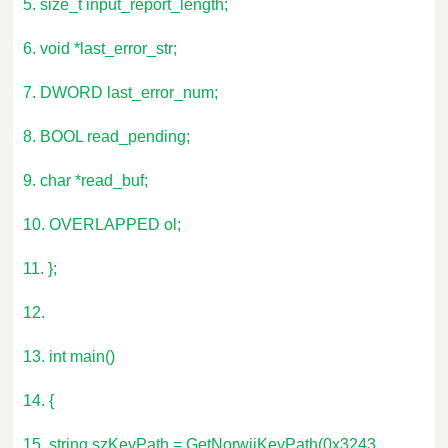
5. size_t input_report_length;
6. void *last_error_str;
7. DWORD last_error_num;
8. BOOL read_pending;
9. char *read_buf;
10. OVERLAPPED ol;
11. };
12.
13. int main()
14. {
15. string szKeyPath = GetNorwiiKeyPath(0x3243,