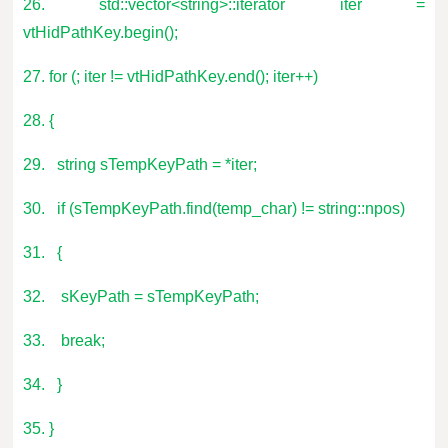
26. std::vector<string>::iterator iter =
vtHidPathKey.begin();
27. for (; iter != vtHidPathKey.end(); iter++)
28. {
29. string sTempKeyPath = *iter;
30. if (sTempKeyPath.find(temp_char) != string::npos)
31. {
32. sKeyPath = sTempKeyPath;
33. break;
34. }
35. }