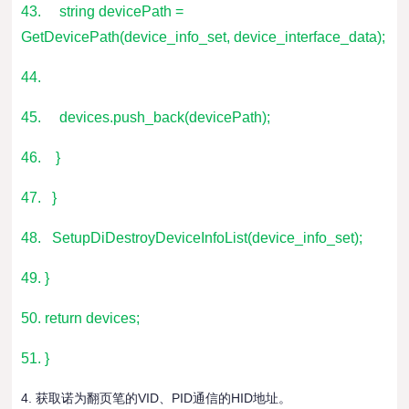
43. string devicePath =
GetDevicePath(device_info_set, device_interface_data);
44.
45. devices.push_back(devicePath);
46. }
47. }
48. SetupDiDestroyDeviceInfoList(device_info_set);
49. }
50. return devices;
51. }
4. 获取诺为翻页笔的VID、PID通信的HID地址。