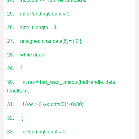
24. std::cout << "connect success! ";
25. int nPendingCount = 0;
26. size_t length = 8;
27. unsigned char data[8] = { 0 };
28. while (true)
29. {
30. int res = hid_read_timeout(hidHandle, data,
length, 5);
31. if (res > 0 && data[0] > 0x00)
32. {
33. nPendingCount = 0;