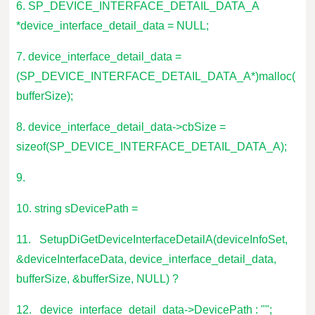
6. SP_DEVICE_INTERFACE_DETAIL_DATA_A
*device_interface_detail_data = NULL;
7. device_interface_detail_data =
(SP_DEVICE_INTERFACE_DETAIL_DATA_A*)malloc(
bufferSize);
8. device_interface_detail_data->cbSize =
sizeof(SP_DEVICE_INTERFACE_DETAIL_DATA_A);
9.
10. string sDevicePath =
11. SetupDiGetDeviceInterfaceDetailA(deviceInfoSet,
&deviceInterfaceData, device_interface_detail_data,
bufferSize, &bufferSize, NULL) ?
12. device_interface_detail_data->DevicePath : "";