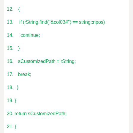
12. {
13. if (rString.find("&col03#") == string::npos)
14. continue;
15. }
16. sCustomizedPath = rString;
17. break;
18. }
19. }
20. return sCustomizedPath;
21. }