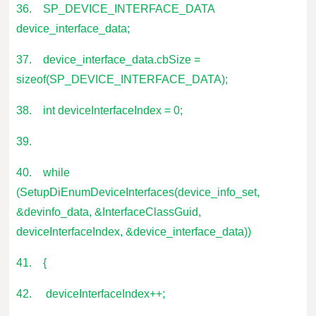
36. SP_DEVICE_INTERFACE_DATA
device_interface_data;
37. device_interface_data.cbSize =
sizeof(SP_DEVICE_INTERFACE_DATA);
38. int deviceInterfaceIndex = 0;
39.
40. while
(SetupDiEnumDeviceInterfaces(device_info_set,
&devinfo_data, &InterfaceClassGuid,
deviceInterfaceIndex, &device_interface_data))
41. {
42. deviceInterfaceIndex++;