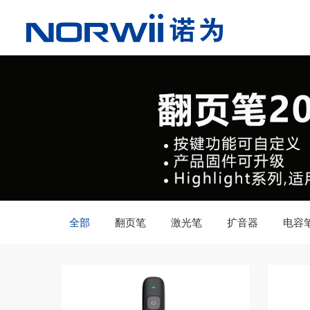
全部
翻页笔
激光笔
扩音器
电容