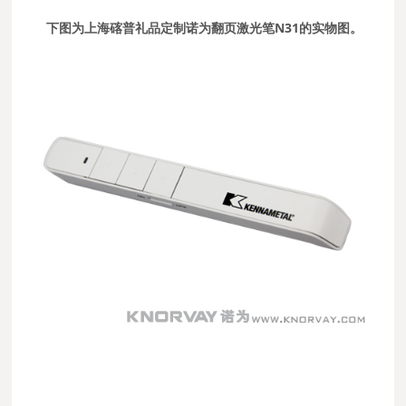
下图为上海碦普礼品定制诺为翻页激光笔N31的实物图。