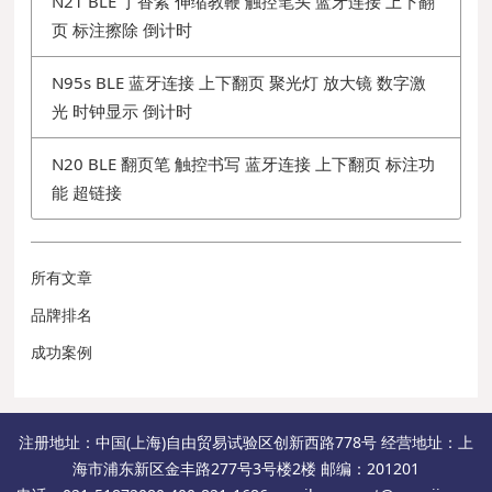
N21 BLE 丁香紫 伸缩教鞭 触控笔头 蓝牙连接 上下翻
页 标注擦除 倒计时
N95s BLE 蓝牙连接 上下翻页 聚光灯 放大镜 数字激
光 时钟显示 倒计时
N20 BLE 翻页笔 触控书写 蓝牙连接 上下翻页 标注功
能 超链接
所有文章
品牌排名
成功案例
注册地址：中国(上海)自由贸易试验区创新西路778号 经营地址：上
海市浦东新区金丰路277号3号楼2楼 邮编：201201