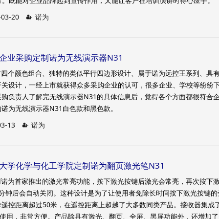
大方。既能对企业品牌起到宣传作用，又能让客户在培训演讲时得心应手。
-03-20
诺为
湾已米企业采购定制诺为无线演示器N31
有四个颜色组合、独特的类似平行四边形设计、属于诺为远控王系列、具
开关设计，一经上市就获得众多采购企业的认可，很多企业、学校等纷纷
购负责人了解完无线演示器N31的具体信息后，觉得各个方面都很符合
诺为无线演示器N31白色款和黑色款。
03-13
诺为
理工大学化学与化工学院定制诺为翻页激光笔N31
用诺为首家推出的激光常亮功能，按下激光按键后激光会常亮，再次按下
3分钟后会自动关闭。这种设计是为了让使用者免除长时间按下激光按键的
遥控距离超过50米，在遥控距离上超越了大多数同类产品。接收器集成了
盘使用，非常方便。产品除具有激光、翻页、全屏、黑屏功能外，还增加了