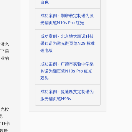
白色
成功案例 - 荆谱若定制诺为激
光翻页笔N10s Pro 红光
成功案例 - 北京地大凯诺科技
采购诺为激光翻页笔N29 标准
有激光
锂电版
下了采
企业的
成功案例 - 广德市实验中学采
购诺为翻页笔N10s Pro 红光
双头
成功案例 - 曼迪匹艾定制诺为
激光翻页笔N95s
激光按
劳
TF卡
超链