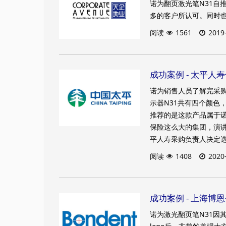
诺为翻页激光笔N31自
多的客户所认可。同时
阅读
1561
2019
成功案例 - 太平人
诺为销售人员了解完采购
示器N31共有四个颜色
推荐的是这款产品属于诺
保险这么大的集团，演
平人寿采购负责人决定选
阅读
1408
2020
成功案例 - 上海博
诺为激光翻页笔N31因