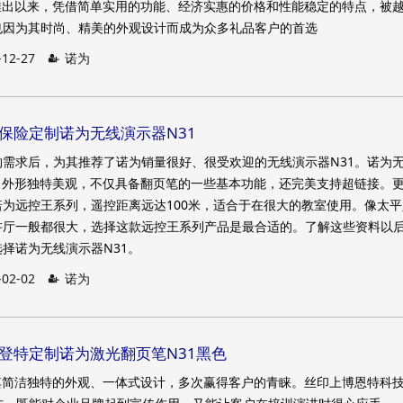
推出以来，凭借简单实用的功能、经济实惠的价格和性能稳定的特点，被
也因为其时尚、精美的外观设计而成为众多礼品客户的首选
-12-27
诺为
寿保险定制诺为无线演示器N31
需求后，为其推荐了诺为销量很好、很受欢迎的无线演示器N31。诺为
，外形独特美观，不仅具备翻页笔的一些基本功能，还完美支持超链接。
为远控王系列，遥控距离远达100米，适合于在很大的教室使用。像太平
讲厅一般都很大，选择这款远控王系列产品是最合适的。了解这些资料以
择诺为无线演示器N31。
-02-02
诺为
恩登特定制诺为激光翻页笔N31黑色
其简洁独特的外观、一体式设计，多次赢得客户的青睐。丝印上博恩特科