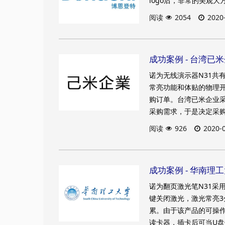
logo后，非常的美观
阅读
2054
2020
成功案例 - ​​台
诺为无线演示器N31共
常亮功能和体贴的物理
购订单。台湾已米企业采
采购需求，于是决定采购
阅读
926
2020-
成功案例 - ​华南
诺为翻页激光笔N31采
键关闭激光，激光常亮
累。由于该产品的可操作
读卡器，插卡后可当U