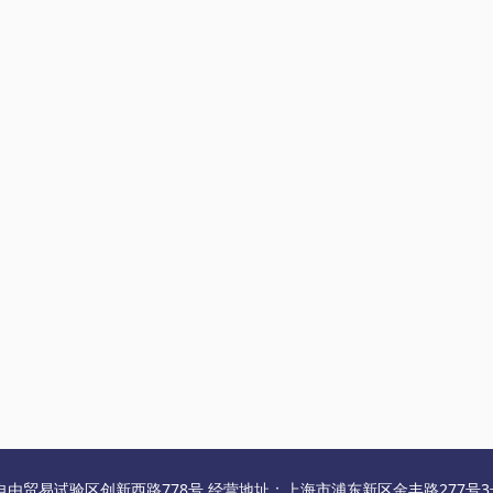
自由贸易试验区创新西路778号 经营地址：上海市浦东新区金丰路277号3号楼