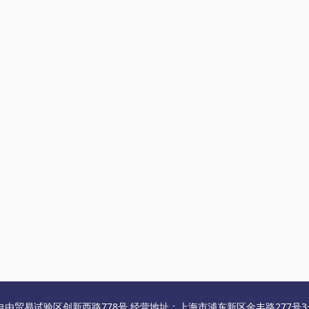
自由贸易试验区创新西路778号 经营地址：上海市浦东新区金丰路277号3号楼