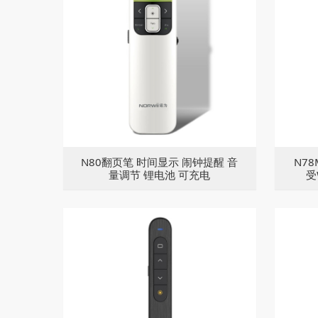
N80翻页笔 时间显示 闹钟提醒 音
N78
量调节 锂电池 可充电
受