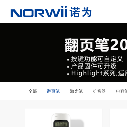
全部
翻页笔
激光笔
扩音器
电容