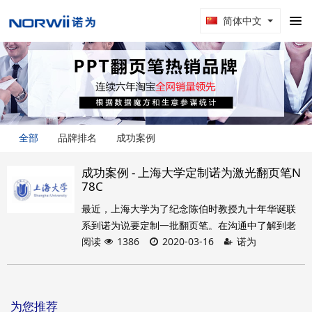
简体中文
全部
品牌排名
成功案例
成功案例 - 上海大学定制诺为激光翻页笔N
78C
最近，上海大学为了纪念陈伯时教授九十年华诞联
系到诺为说要定制一批翻页笔。在沟通中了解到老
阅读
1386
2020-03-16
诺为
师需要绿光和u盘功能，诺为销售人员果断推荐了
N78C这款型号。接着双方很快就产品数量、交期、
效果图等达成一致，并最终满意下单，客户收到产
品后也非常满意。
为您推荐