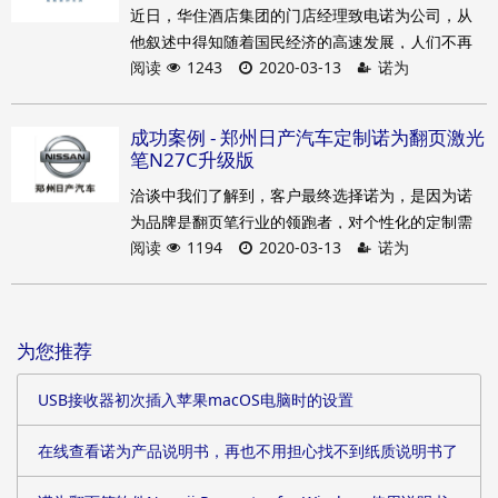
近日，华住酒店集团的门店经理致电诺为公司，从
首创，也是他们选择跟诺为合作的原因之一。而对
他叙述中得知随着国民经济的高速发展，人们不再
于外观新颖时尚又实用，同时使用者反馈满意度又
阅读
1243
2020-03-13
诺为
简单满足于吃饱喝足，同时对物质的享受也跟着提
高的产品，客户也表示也会在不同活动中重复的采
高，更加注重享受别人为之服务。华住大学是华住
购，而就在本文发出之际，小编也又接到了业务员
集团学习针对企业学习和培训的一个平台，目前需
那边传来客户再次返单的消息。
成功案例 - ​郑州日产汽车定制诺为翻页激光
要定制一批PPT翻页笔发放给培训老师或者后期一些
笔N27C升级版
大客户作为礼品赠送，印刷华住logo也是起到宣传
洽谈中我们了解到，客户最终选择诺为，是因为诺
酒店作用。诺为人员快速响应客户的要求，在最短
为品牌是翻页笔行业的领跑者，对个性化的定制需
时间内完成了logo设计和排版制作。客户收到产品
阅读
1194
2020-03-13
诺为
求能够提供专业、快捷、完善的支持。诺为销售人
后表示非常满意，同时表示后续酒店有活动需要礼
员耐心的帮客户介绍产品的功能和外观特点，并给
品还采购诺为翻页笔。
客户展示了我们的丝印品质、产品品质，严格的质
量把关和精良的制作工艺使客户在当天便确认了订
为您推荐
单。由于客户是在固定时间使用，为了满足客户的
使用时间，诺为销售人员跟内部各个部门沟通配
USB接收器初次插入苹果macOS电脑时的设置
合，最终在短短的几天时间内保质保量的完成客户
所需的产品并按时交货。
在线查看诺为产品说明书，再也不用担心找不到纸质说明书了