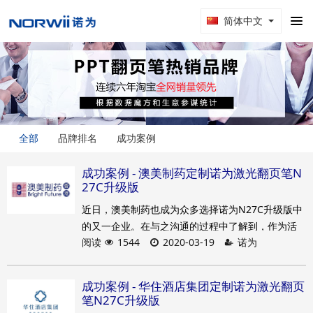
简体中文
全部
品牌排名
成功案例
成功案例 - ​澳美制药定制诺为激光翻页笔N
27C升级版
近日，澳美制药也成为众多选择诺为N27C升级版中
的又一企业。在与之沟通的过程中了解到，作为活
阅读
1544
2020-03-19
诺为
动的礼品，澳美制药并不是第一次选择激光翻页
笔，对于诺为在该行业的专业水平也一直早有耳
闻，同时也使用过诺为的产品，对于产品质量也是
成功案例 - 华住酒店集团定制诺为激光翻页
信心满满。客户还说到，单就专业水平和良好的品
笔N27C升级版
质还不够，N27C升级版时尚新颖的外观，也是行业