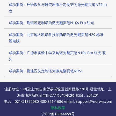
成功案例 - 外语教学与研究出版社定制诺为激光翻页笔N76 白
色
成功案例 - 荆谱若定制诺为激光翻页笔N10s Pro 红光
成功案例 - 北京地大凯诺科技采购诺为激光翻页笔N29 标准
锂电版
成功案例 - 广德市实验中学采购诺为翻页笔N10s Pro 红光 双
头
成功案例 - 曼迪匹艾定制诺为激光翻页笔N95s
注册地址：中国(上海)自由贸易试验区创新西路778号 经营地址：上
海市浦东新区金丰路277号3号楼2楼 邮编：201201
电话：021-51872080 400-821-1686 email: support@norwii.com
隐私政策
沪ICP备18044458号