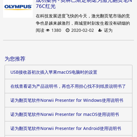
76C红光
在科技发展进度飞快的今天，激光翻页笔市场的竞
争也是越来越激烈，商城里时刻发生着没有硝烟的
阅读
1380
2020-02-02
诺为
战争。看似比较冷酷，实际上却存在一些“潜规则”。
价格、产品质量、技术支持等都是一个品牌在这场
“战争”里取得胜利的重要因数，诺为以“十年专注于
翻页笔”傲立在这片市场。价格、产品质量还有技术
为您推荐
支持都充分的体现了诺为的品牌实力，尤其是在定
制方面，诺为已有一套完善的体系。因为专业，所
USB接收器初次插入苹果macOS电脑时的设置
以做得更好。
在线查看诺为产品说明书，再也不用担心找不到纸质说明书了
诺为翻页笔软件Norwii Presenter for Windows使用说明书
诺为翻页笔软件Norwii Presenter for macOS使用说明书
诺为翻页笔软件Norwii Presenter for Android使用说明书