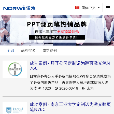
简体中文
全部
品牌排名
成功案例
成功案例 - 拜耳公司定制诺为翻页激光笔N
76C
目前商务办公人手必备电脑那么PPT翻页笔也就成为
了必备的周边产品，再者医护人员培训或给病人讲
阅读
1320
2020-03-18
诺为
解片子都是可以用诺为激光翻页笔的激光功能来指
示。诺为翻页笔具有 红/绿激光、PPT上下翻页、全
屏、黑屏、支持超链接等功能，实用性强，使得讲
成功案例 - 南京工业大学定制诺为激光翻页
解人员可以自由移动，不再受制于鼠标，活动性更
笔N76C
强。综上就是为什么拜耳公司会连续4年钟情于诺为