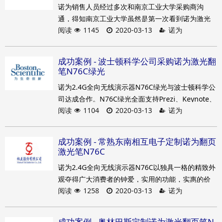
诺为销售人员经过多次和南京工业大学采购商沟
翻页笔的原因了。
通，得知南京工业大学虽然是第一次看到诺为激光
阅读
1145
2020-03-13
诺为
翻页笔N76C，但是却深深的被该款产品的精致外观
所吸引。通过前期的打样测试，南京工业大学对诺
为的产品质量和定制服务的能力表示赞叹，完全超
成功案例 - 波士顿科学公司采购诺为激光翻
出了他们的期望，尤其是对产品的外观设计和舒适
笔N76C绿光
的手感，言语中更是毫不吝啬溢美之词。于是双方
诺为2.4G全向无线演示器N76C绿光与波士顿科学公
很快就签订相关合作协议，随后诺为安排产品制
司达成合作。N76C绿光全面支持Prezi、Keynote、
作，短短的几天便把专属于南京工业大学的产品送
阅读
1104
2020-03-13
诺为
PowerPoint，并且满足新标准的3R类激光要求。醒
达客户手里。
目的绿色激光让N76C凸显出别出心裁的设计和高端
水准的定制技术。精致小巧的外形加上P+R按键设计
成功案例 - 常熟东南相互电子定制诺为翻页
更加符合波士顿科学公司的采购标准， N76C属于诺
激光笔N76C
为“远控”系列，使用六大核心科技打造长达100米的
诺为2.4G全向无线演示器N76C以独具一格的精致外
遥控距离，让您拥有远距离的翻页体验。
观夺得广大消费者的钟爱，实用的功能，实惠的价
阅读
1258
2020-03-13
诺为
格，更是成为众多企业客户的优选。
成功案例 - 奥林巴斯定制诺为激光翻页笔N