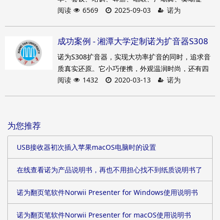
阅读
6569
2025-09-03
诺为
销、户外活动等。在使用之前，请仔细阅读说明
书，以便能正确操作，充分发挥本扩音器的理想性
能。
成功案例 - 湘潭大学定制诺为扩音器S308
诺为S308扩音器，实现大功率扩音的同时，追求音
质真实还原。它小巧便携，外观温润时尚，还有四
阅读
1432
2020-03-13
诺为
种不同风格的颜色可选，可满足教学、商务、导
游、促销等多种场合的不同需求。同时扩音范围可
达500平方米，有效缓解声带疲劳，专业保护好嗓
子。产品一经推出，就受到众多新老客户的喜爱。
为您推荐
USB接收器初次插入苹果macOS电脑时的设置
在线查看诺为产品说明书，再也不用担心找不到纸质说明书了
诺为翻页笔软件Norwii Presenter for Windows使用说明书
诺为翻页笔软件Norwii Presenter for macOS使用说明书