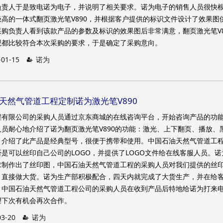
负责人于是致电诺为电子，并说明了相关要求。诺为电子的销售人员很快
高的一体式翻页激光笔V890，并根据客户提供的标识文件设计了效果图
购负责人看到该款产品的参数及标识的效果图后非常满意，翻页激光笔V8
观都比较符合本次采购的要求，于是确定了采购意向。
-01-15
诺为
油天然气管道工程定制诺为激光笔V890
程有限公司的采购人员通过京东商城的在线咨询平台，开始咨询产品的功
员耐心地介绍了诺为翻页激光笔V890的功能：激光、上下翻页、播放、
，介绍了此产品是经典型号，很便于携带和使用。中国石油天然气管道工
是可以丝印自己公司的LOGO，并提供了LOGO文件给在线客服人员。诺
求制作出了丝印图，中国石油天然气管道工程的采购人员对我们提供的丝
，直接做大货。诺为生产部积极配合，四天内就完成了大货生产，并在给
。中国石油天然气管道工程公司的采购人员在收到产品后特地给诺为打来
望下次有机会再次合作。
03-20
诺为