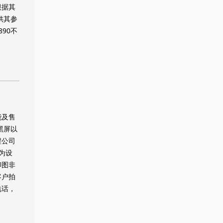
根据其
供其参
90不
能及售
黑屏以
程公司
为设
印图非
客户拍
电话，