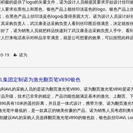
积极的提供了logo的矢量文件，诺为设计人员根据其要求开始设计丝印
人要求在黑包上和黑色、银色产品上都丝印淡蓝色的logo。银色产品上
自然，在黑色产品上丝印淡蓝色logo会显得美观大方。诺为设计人员设计好
了其采购负责人，武汉康圣达采购负责人看到丝印图后很满意，决定就按
作好了，诺为销售人员就把样品快递到了武汉康圣达采购负责人手中。看
责人打来电话表示对样品非常满意，就是公司想要的效果，可以按照此样
03-19
诺为
利AVL集团定制诺为激光翻页笔V890银色
利AVL的采购人员的是诺为翻页激光笔V890。诺为翻页激光笔V890是诺
产品升级，技术已非常的稳定，产品功能也能满足基本的激光、上翻页、
890具有10米的遥控距离，并且是一体式设计，携带方便。诺为翻页激光
页激光笔中最低的，是一款真正的物美价廉的产品。诺为销售人员考虑到奥
别建议AVL的采购人员选择翻页激光笔V890的银色款，银色款丝印AVL Lo