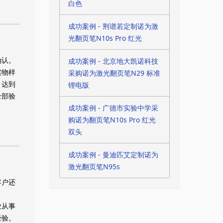
白色
成功案例 - 荆谱若定制诺为激
光翻页笔N10s Pro 红光
确认。
成功案例 - 北京地大凯诺科技
实物样
采购诺为激光翻页笔N29 标准
，达到
锂电版
全部验
成功案例 - 广德市实验中学采
购诺为翻页笔N10s Pro 红光
双头
成功案例 - 曼迪匹艾定制诺为
激光翻页笔N95s
客户还
业从事
经验。