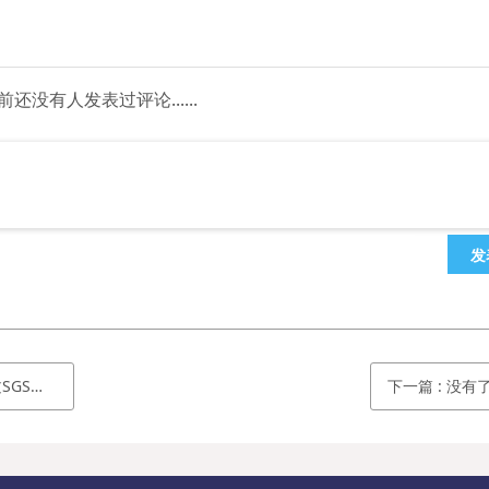
前还没有人发表过评论......
发
HS认证
下一篇
:
没有