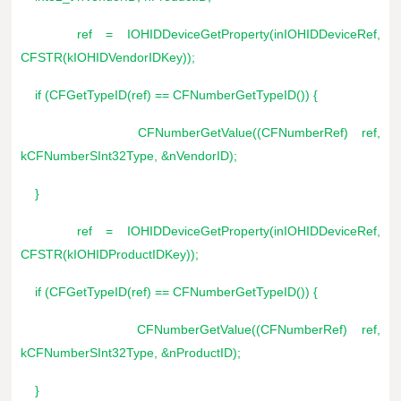
ref = IOHIDDeviceGetProperty(inIOHIDDeviceRef,
CFSTR(kIOHIDVendorIDKey));
if (CFGetTypeID(ref) == CFNumberGetTypeID()) {
CFNumberGetValue((CFNumberRef) ref,
kCFNumberSInt32Type, &nVendorID);
}
ref = IOHIDDeviceGetProperty(inIOHIDDeviceRef,
CFSTR(kIOHIDProductIDKey));
if (CFGetTypeID(ref) == CFNumberGetTypeID()) {
CFNumberGetValue((CFNumberRef) ref,
kCFNumberSInt32Type, &nProductID);
}