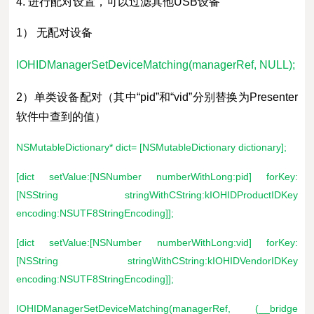
4. 进行配对设置，可以过滤其他USB设备
1） 无配对设备
IOHIDManagerSetDeviceMatching(managerRef, NULL);
2）单类设备配对（其中“pid”和“vid”分别替换为Presenter
软件中查到的值）
NSMutableDictionary* dict= [NSMutableDictionary dictionary];
[dict setValue:[NSNumber numberWithLong:pid] forKey:
[NSString stringWithCString:kIOHIDProductIDKey
encoding:NSUTF8StringEncoding]];
[dict setValue:[NSNumber numberWithLong:vid] forKey:
[NSString stringWithCString:kIOHIDVendorIDKey
encoding:NSUTF8StringEncoding]];
IOHIDManagerSetDeviceMatching(managerRef, (__bridge