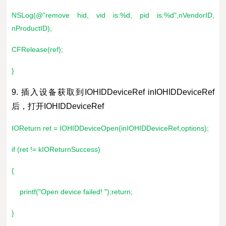
NSLog(@"remove hid, vid is:%d, pid is:%d",nVendorID,
nProductID);
CFRelease(ref);
}
9. 插入设备获取到IOHIDDeviceRef inIOHIDDeviceRef
后，打开IOHIDDeviceRef
IOReturn ret = IOHIDDeviceOpen(inIOHIDDeviceRef,options);
if (ret != kIOReturnSuccess)
{
printf("Open device failed! ");return;
}