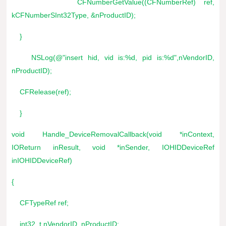
CFNumberGetValue((CFNumberRef) ref,
kCFNumberSInt32Type, &nProductID);
}
NSLog(@"insert hid, vid is:%d, pid is:%d",nVendorID,
nProductID);
CFRelease(ref);
}
void Handle_DeviceRemovalCallback(void *inContext,
IOReturn inResult, void *inSender, IOHIDDeviceRef
inIOHIDDeviceRef)
{
CFTypeRef ref;
int32_t nVendorID, nProductID;