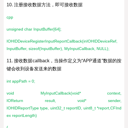
10. 注册接收数据方法，即可接收数据
cpp
unsigned char InputBuffer[64];
IOHIDDeviceRegisterInputReportCallback(inIOHIDDeviceRef,
InputBuffer, sizeof(InputBuffer), MyInputCallback, NULL);
11. 接收数据callback，当操作定义为“APP通道”数据的按
键会收到设备发送来的数据
int appPath = 0;
void MyInputCallback(void* context,
IOReturn result, void* sender,
IOHIDReportType type, uint32_t reportID, uint8_t *report,CFInd
ex reportLength)
{