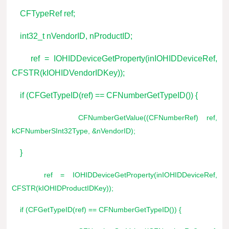
CFTypeRef ref;
int32_t nVendorID, nProductID;
ref = IOHIDDeviceGetProperty(inIOHIDDeviceRef,
CFSTR(kIOHIDVendorIDKey));
if (CFGetTypeID(ref) == CFNumberGetTypeID()) {
CFNumberGetValue((CFNumberRef) ref,
kCFNumberSInt32Type, &nVendorID);
}
ref = IOHIDDeviceGetProperty(inIOHIDDeviceRef,
CFSTR(kIOHIDProductIDKey));
if (CFGetTypeID(ref) == CFNumberGetTypeID()) {