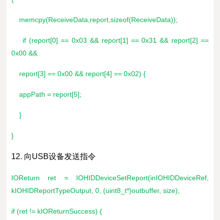
memcpy(ReceiveData,report,sizeof(ReceiveData));
if (report[0] == 0x03 && report[1] == 0x31 && report[2] ==
0x00 &&
report[3] == 0x00 && report[4] == 0x02) {
appPath = report[5];
}
}
12. 向USB设备发送指令
IOReturn ret = IOHIDDeviceSetReport(inIOHIDDeviceRef,
kIOHIDReportTypeOutput, 0, (uint8_t*)outbuffer, size);
if (ret != kIOReturnSuccess) {