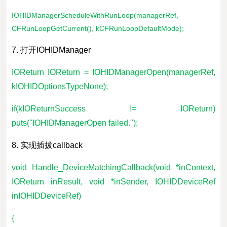
IOHIDManagerScheduleWithRunLoop(managerRef,
CFRunLoopGetCurrent(), kCFRunLoopDefaultMode);
7. 打开IOHIDManager
IOReturn IOReturn = IOHIDManagerOpen(managerRef,
kIOHIDOptionsTypeNone);
if(kIOReturnSuccess != IOReturn)
puts("IOHIDManagerOpen failed.");
8. 实现插拔callback
void Handle_DeviceMatchingCallback(void *inContext,
IOReturn inResult, void *inSender, IOHIDDeviceRef
inIOHIDDeviceRef)
{