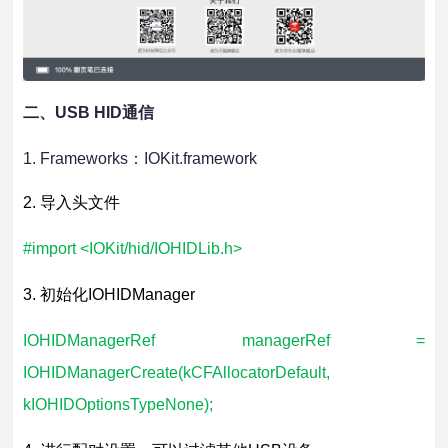
二、
USB HID
通信
1.
Frameworks：IOKit.framework
2. 导入头文件
#import <IOKit/hid/IOHIDLib.h>
3. 初始化IOHIDManager
IOHIDManagerRef managerRef =
IOHIDManagerCreate(kCFAllocatorDefault,
kIOHIDOptionsTypeNone);