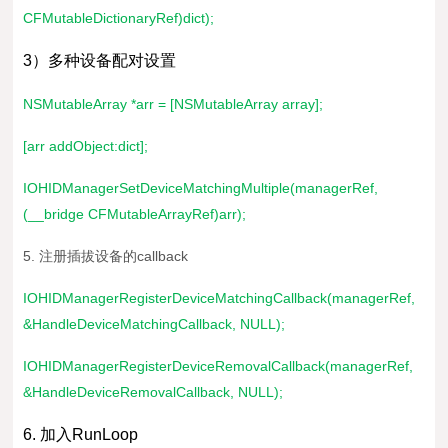
CFMutableDictionaryRef)dict);
3）多种设备配对设置
NSMutableArray *arr = [NSMutableArray array];
[arr addObject:dict];
IOHIDManagerSetDeviceMatchingMultiple(managerRef,
(__bridge CFMutableArrayRef)arr);
5. 注册插拔设备的callback
IOHIDManagerRegisterDeviceMatchingCallback(managerRef,
&HandleDeviceMatchingCallback, NULL);
IOHIDManagerRegisterDeviceRemovalCallback(managerRef,
&HandleDeviceRemovalCallback, NULL);
6. 加入RunLoop