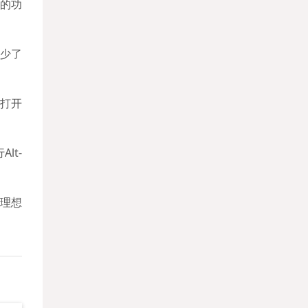
的功
既少了
在打开
lt-
的理想