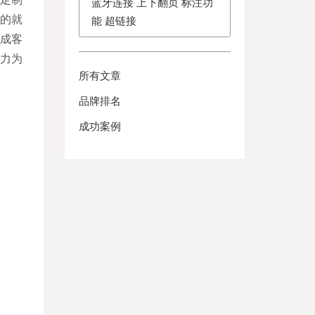
蓝牙连接 上下翻页 标注功
户的就
能 超链接
成客
力为
所有文章
品牌排名
成功案例