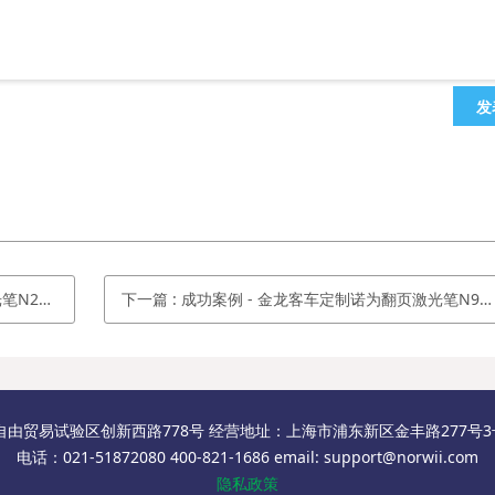
发
C升级版
下一篇
:
成功案例 - 金龙客车定制诺为翻页激光笔N99C
自由贸易试验区创新西路778号 经营地址：上海市浦东新区金丰路277号3号楼
电话：021-51872080 400-821-1686 email: support@norwii.com
隐私政策