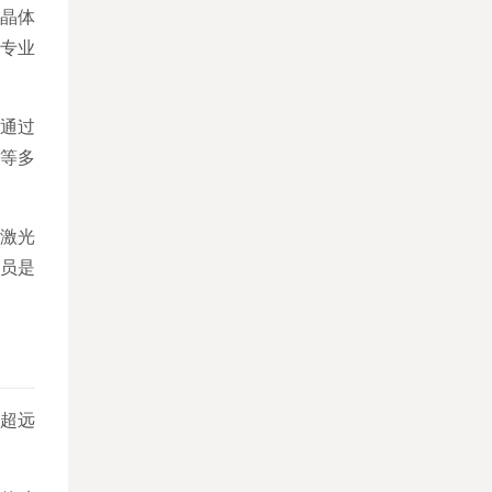
P晶体
和专业
。通过
B等多
了激光
员是
有超远