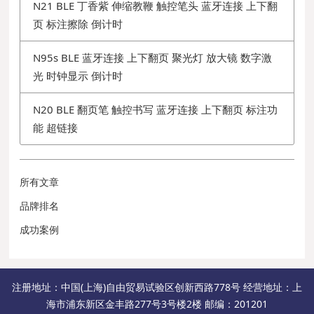
N21 BLE 丁香紫 伸缩教鞭 触控笔头 蓝牙连接 上下翻
页 标注擦除 倒计时
N95s BLE 蓝牙连接 上下翻页 聚光灯 放大镜 数字激
光 时钟显示 倒计时
N20 BLE 翻页笔 触控书写 蓝牙连接 上下翻页 标注功
能 超链接
所有文章
品牌排名
成功案例
注册地址：中国(上海)自由贸易试验区创新西路778号 经营地址：上
海市浦东新区金丰路277号3号楼2楼 邮编：201201