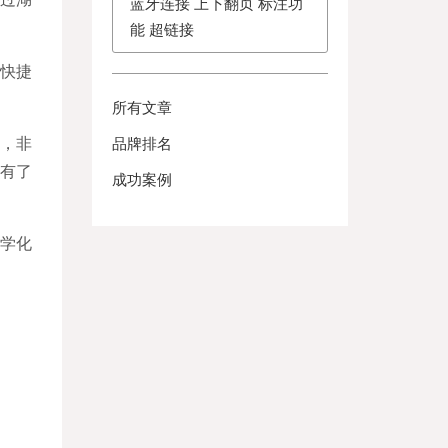
蓝牙连接 上下翻页 标注功
能 超链接
快捷
所有文章
，非
品牌排名
此有了
成功案例
学化