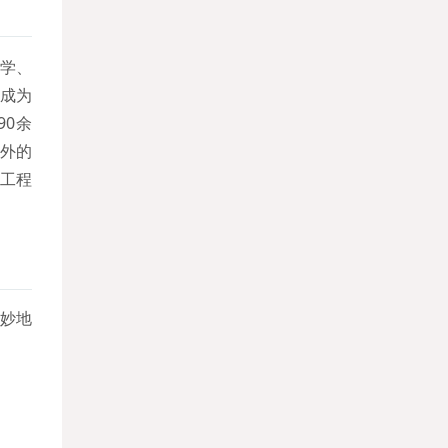
大学、
成为
90余
内外的
”工程
巧妙地