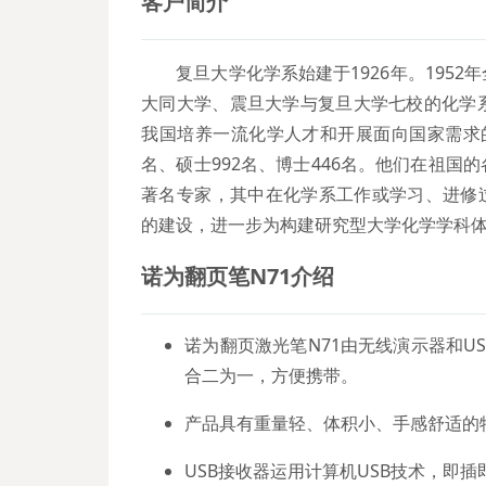
客户简介
复旦大学化学系始建于1926年。195
大同大学、震旦大学与复旦大学七校的化学
我国培养一流化学人才和开展面向国家需求的
名、硕士992名、博士446名。他们在祖
著名专家，其中在化学系工作或学习、进修过的
的建设，进一步为构建研究型大学化学学科
诺为
翻页笔N71
介绍
诺为翻页激光笔N71由无线演示器和
合二为一，方便携带。
产品具有重量轻、体积小、手感舒适的
USB接收器运用计算机USB技术，即