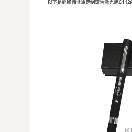
以下是延锋伟世通定制诺为激光笔G112