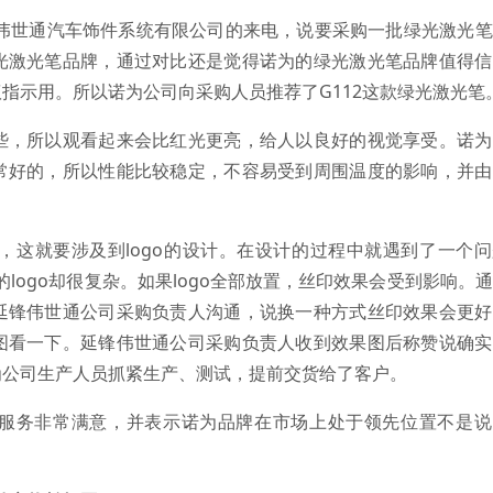
伟世通汽车饰件系统有限公司的来电，说要采购一批绿光激光笔
光激光笔品牌，通过对比还是觉得诺为的绿光激光笔品牌值得信
指示用。所以诺为公司向采购人员推荐了G112这款绿光激光笔
，所以观看起来会比红光更亮，给人以良好的视觉享受。诺为
常好的，所以性能比较稳定，不容易受到周围温度的影响，并由
，这就要涉及到logo的设计。在设计的过程中就遇到了一个
的logo却很复杂。如果logo全部放置，丝印效果会受到影响。
延锋伟世通公司采购负责人沟通，说换一种方式丝印效果会更好
图看一下。延锋伟世通公司采购负责人收到效果图后称赞说确实
为公司生产人员抓紧生产、测试，提前交货给了客户。
务非常满意，并表示诺为品牌在市场上处于领先位置不是说