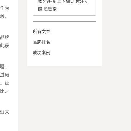
蓝牙连接 上下翻页 标注功
作为
能 超链接
赖。
。
所有文章
品牌
品牌排名
此获
成功案例
问题，
通过诺
。延
比之
出来