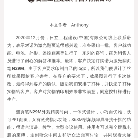
本文作者：Anthony
2020年12月份，日立工程建设(中国)有限公司线上联系诺
为，表示对诺为激光翻页笔很感兴趣，准备采购一批。客户就功
能、电池、外形、遥控距离等进行了一系列的咨询，诺为销售人
员进行了耐心的解答和推荐。最终，客户决定订购诺为激光翻页
笔
N29M
。由于客户要求印制自己的logo，所以我们便设计了丝
印效果图给客户参考。在客户的要求下，效果图进行了多次修
改，最终得到客户的确认。随后我们安排了打样，并快递了打样
实物给客户。客户对实物的印刷效果非常满意，同意按打样进行
生产。
翻页笔
N29M
外观精美时尚，一体式设计，小巧而优雅，既
可PPT翻页，又有激光指示功能，868M射频频率具备抗干扰的功
能，很适合演讲、教学、大型会议使用。使用者可以完全摆脱电
脑的束缚，走到听众中间去和听众近距离讨论，共同观看大屏