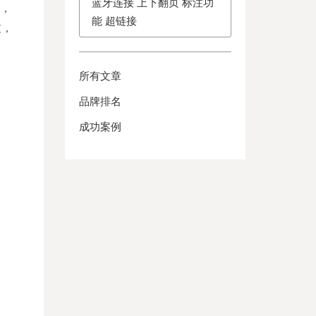
蓝牙连接 上下翻页 标注功
O，
能 超链接
致，
所有文章
品牌排名
成功案例