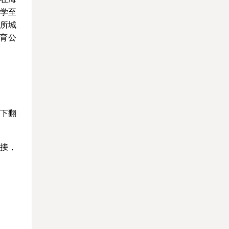
学至
0所城
育公
现下翻
链接，