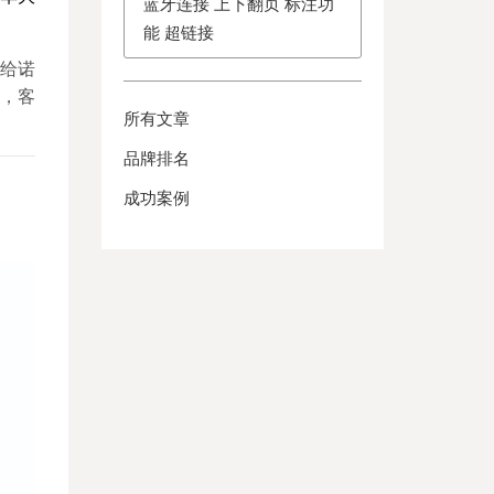
蓝牙连接 上下翻页 标注功
能 超链接
留给诺
，客
所有文章
品牌排名
成功案例