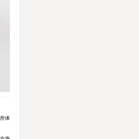
所体
年在海