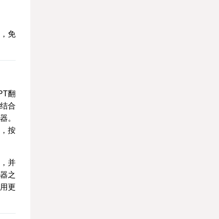
电，免
PT翻
品结合
收器。
后，按
，并
器之
用更