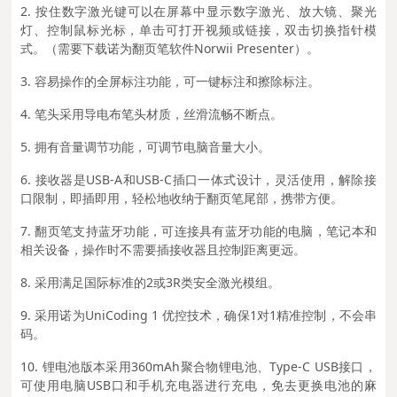
2. 按住数字激光键可以在屏幕中显示数字激光、放大镜、聚光
灯、控制鼠标光标，单击可打开视频或链接，双击切换指针模
式。（需要下载诺为翻页笔软件Norwii Presenter）。
3. 容易操作的全屏标注功能，可一键标注和擦除标注。
4. 笔头采用导电布笔头材质，丝滑流畅不断点。
5. 拥有音量调节功能，可调节电脑音量大小。
6. 接收器是USB-A和USB-C插口一体式设计，灵活使用，解除接
口限制，即插即用，轻松地收纳于翻页笔尾部，携带方便。
7. 翻页笔支持蓝牙功能，可连接具有蓝牙功能的电脑，笔记本和
相关设备，操作时不需要插接收器且控制距离更远。
8. 采用满足国际标准的2或3R类安全激光模组。
9. 采用诺为UniCoding 1 优控技术，确保1对1精准控制，不会串
码。
10. 锂电池版本采用360mAh聚合物锂电池、Type-C USB接口，
可使用电脑USB口和手机充电器进行充电，免去更换电池的麻