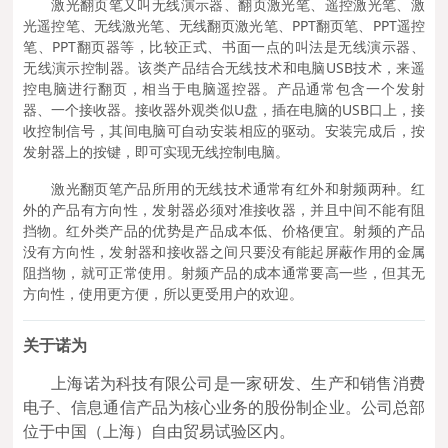
激光翻页笔又叫无线演示器、翻页激光笔、遥控激光笔、激
光遥控笔、无线激光笔、无线翻页激光笔、PPT翻页笔、PPT遥控
笔、PPT翻页器等，比较正式、书面一点的叫法是无线演示器、
无线演示控制器。该类产品结合无线技术和电脑USB技术，来遥
控电脑进行翻页，相当于电脑遥控器。产品通常包含一个发射
器、一个接收器。接收器外观类似U盘，插在电脑的USB口上，接
收控制信号，其间电脑可自动安装相应的驱动。安装完成后，按
发射器上的按键，即可实现无线控制电脑。
激光翻页笔产品所用的无线技术通常有红外和射频两种。红
外的产品有方向性，发射器必须对准接收器，并且中间不能有阻
挡物。红外类产品的优势是产品成本低、价格便宜。射频的产品
没有方向性，发射器和接收器之间只要没有能起屏蔽作用的金属
阻挡物，就可正常使用。射频产品的成本通常要高一些，但其无
方向性，使用更方便，所以更受用户的欢迎。
关于诺为
上海诺为科技有限公司是一家研发、生产和销售消费
电子、信息通信产品为核心业务的股份制企业。公司总部
位于中国（上海）自由贸易试验区内。